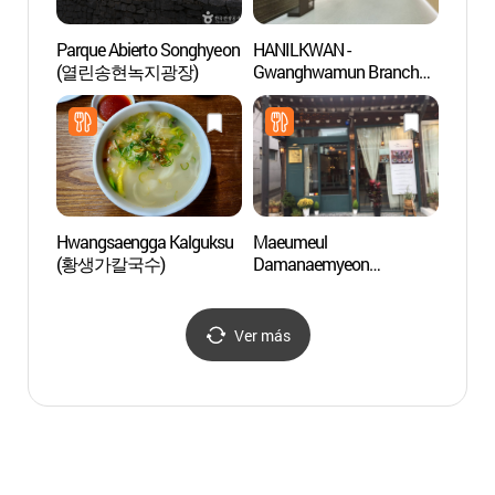
Parque Abierto Songhyeon
HANILKWAN -
Puert
(열린송현녹지광장)
Gwanghwamun Branch
(광화
(한일관 광화문)
Hwangsaengga Kalguksu
Maeumeul
Galle
(황생가칼국수)
Damanaemyeon
아트링
(마음을담아내면)
Ver más