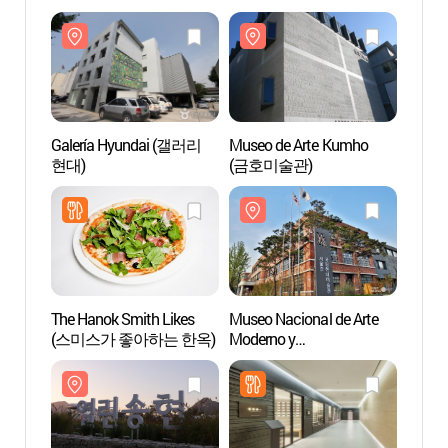
Galería Hyundai (갤러리
Museo de Arte Kumho
Galer
현대)
(금호미술관)
현대)
The Hanok Smith Likes
Museo Nacional de Arte
Museo 
(스미스가 좋아하는 한옥)
Moderno y
Moder
Contemporáneo en Seúl
Conte
[MMCA] (국립현대미술관
[MM
서울관)
서울관