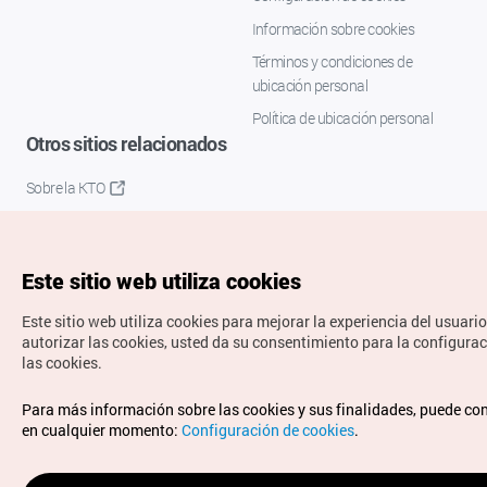
Información sobre cookies
Términos y condiciones de
ubicación personal
Política de ubicación personal
Otros sitios relacionados
Sobre la KTO
K-Mice
Este sitio web utiliza cookies
Este sitio web utiliza cookies para mejorar la experiencia del usuario
autorizar las cookies, usted da su consentimiento para la configura
las cookies.
Copyrights © Organización de Turismo de Corea. Todos los
Para más información sobre las cookies y sus finalidades, puede co
derechos reservados.
en cualquier momento:
Configuración de cookies
.
Para informes de errores y cuestiones relacionadas con el
sitio web, dirija sus consultas al correo
electrónico oficial: