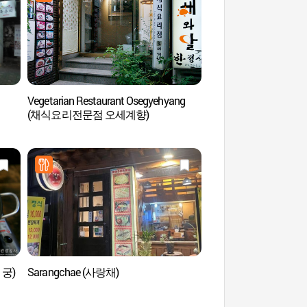
Vegetarian Restaurant Osegyehyang
Galería de Arte Ky
(채식요리전문점 오세계향)
 궁)
Sarangchae (사랑채)
Museo de Artesanía 
(서울공예박물관)