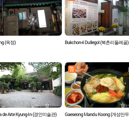
ong (옥정)
Bukchon-ri Dullegol (북촌리둘레골)
ía de Arte Kyung-In (경인미술관)
Gaeseong Mandu Koong (개성만두