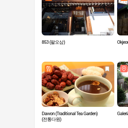
853 (팔오삼)
Okje
Dawon (Traditional Tea Garden)
Galer
(전통다원)