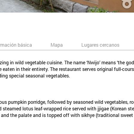
rmación básica
Mapa
Lugares cercanos
ing in wild vegetable cuisine. The name ‘Nwijo’ means ‘the god 
 eaten in their entirety. The restaurant serves original full-cou
ding special seasonal vegetables.
icious pumpkin porridge, followed by seasoned wild vegetables,
nd steamed lotus leaf-wrapped rice served with jjigae (Korean ste
e and the palate and is topped off with sikhye (traditional sweet