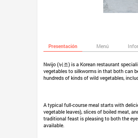
Presentación
Menú
Info
Nwijo (뉘조) is a Korean restaurant specializ
vegetables to silkworms in that both can be
hundreds of kinds of wild vegetables, inclu
A typical full-course meal starts with del
vegetable leaves), slices of boiled meat, a
traditional feast is pleasing to both the ey
available.