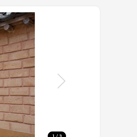
/
1
3