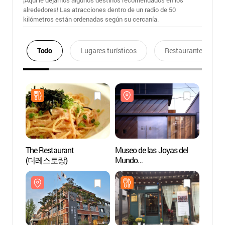
¡Aquí le dejamos algunos destinos recomendados en los
alrededores! Las atracciones dentro de un radio de 50
kilómetros están ordenadas según su cercanía.
Todo
Lugares turísticos
Restaurantes
The Restaurant
Museo de las Joyas del
Museo 
(더레스토랑)
Mundo
Mund
(세계장신구박물관)
(세계