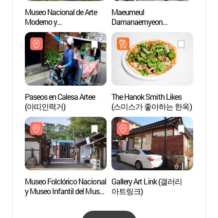
Museo Nacional de Arte
Maeumeul
Paseos
Moderno y
Damanaemyeon
(아띠
Contemporáneo en Seúl
(마음을담아내면)
[MMCA] (국립현대미술관
서울관)
Paseos en Calesa Artee
The Hanok Smith Likes
Galle
(아띠인력거)
(스미스가 좋아하는 한옥)
아트링
Museo Folclórico Nacional
Gallery Art Link (갤러리
Museo
y Museo Infantil del Museo
아트링크)
(금호
Folclórico Nacional
(국립민속박물관&