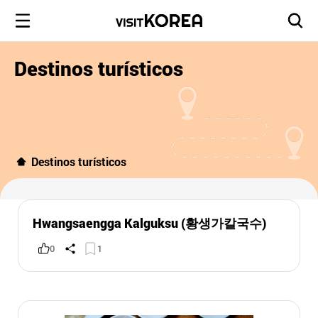
Destinos turísticos
Destinos turísticos
Hwangsaengga Kalguksu (황생가칼국수)
0
1