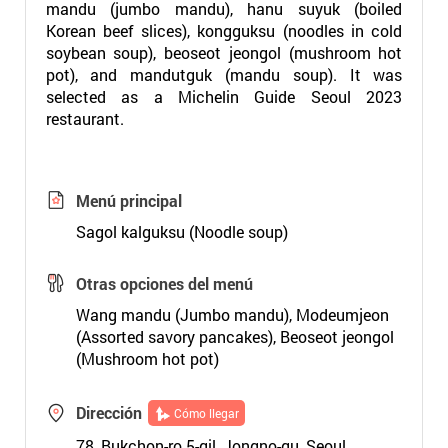
mandu (jumbo mandu), hanu suyuk (boiled
Korean beef slices), kongguksu (noodles in cold
soybean soup), beoseot jeongol (mushroom hot
pot), and mandutguk (mandu soup). It was
selected as a Michelin Guide Seoul 2023
restaurant.
Menú principal
Sagol kalguksu (Noodle soup)
Otras opciones del menú
Wang mandu (Jumbo mandu), Modeumjeon
(Assorted savory pancakes), Beoseot jeongol
(Mushroom hot pot)
Dirección
Cómo llegar
78, Bukchon-ro 5-gil, Jongno-gu, Seoul