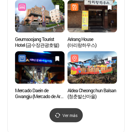
Geumsoojang Tourist
Arirang House
Templ
Hotel (금수장관광호텔)
(아리랑하우스)
Gwan
Mercado Daein de
Aldea Cheongchun Balsan
Plaza 
Gwangju (Mercado de Arte
(청춘발산마을)
de M
Daein) (광주 대인시장
(대인예술시장))
Ver más