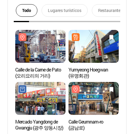
Todo
Lugares turísticos
Restaurantes
Calle de la Carne de Pato
Yumyeong Hoegwan
Calle 
(오리요리의 거리)
(유명회관)
(오리
Mercado Yangdong de
Calle Geumnam-ro
Aldea
Gwangju (광주 양동시장)
(금남로)
(청춘