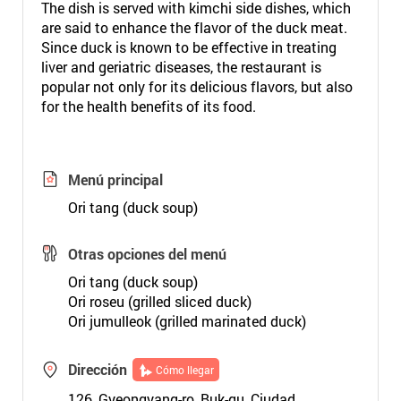
The dish is served with kimchi side dishes, which
are said to enhance the flavor of the duck meat.
Since duck is known to be effective in treating
liver and geriatric diseases, the restaurant is
popular not only for its delicious flavors, but also
for the health benefits of its food.
Menú principal
Ori tang (duck soup)
Otras opciones del menú
Ori tang (duck soup)
Ori roseu (grilled sliced duck)
Ori jumulleok (grilled marinated duck)
Dirección
Cómo llegar
126, Gyeongyang-ro, Buk-gu, Ciudad