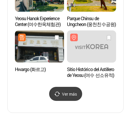
Yeosu Hanok Experience
Parque Chinsu de
Centro
Center (여수한옥체험관)
Ungcheon (웅천친수공원)
Seguri
Agenci
Salud
Corea
(한
여수
Hwargo (화르고)
Sitio Histórico del Astillero
Puert
de Yeosu (여수 선소유적)
(국동
Ver más