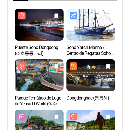
Puente Soho Dongdong
Soho Yatch Marina /
Puent
(소호동동다리)
Centro de Regatas Soho
(소호
(소호요트마리나 /
소호요트경기장)
Parque Temático de Luge
Dongdonghae (동동해)
Parqu
de Yeosu U-World (여수
Ungc
유월드 루지 테마파크)