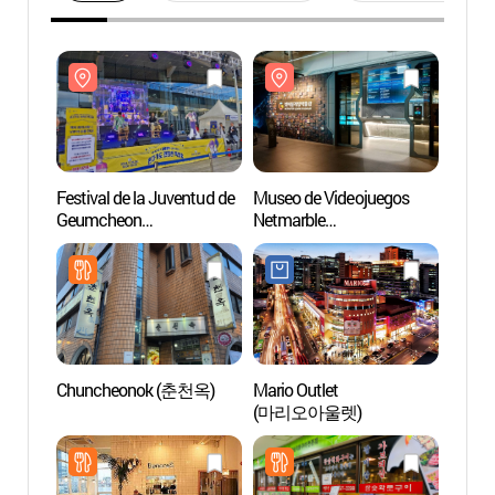
Festival de la Juventud de
Museo de Videojuegos
Museo
Geumcheon
Netmarble
Netma
(금천청년축제)
(넷마블게임박물관)
(넷마
Chuncheonok (춘천옥)
Mario Outlet
Museo
(마리오아울렛)
(충현