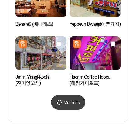
BenareS (베나레스)
Yeppeun Dwaeji(예쁜돼지)
D-Cube
(디큐
Jinmi Yangkkochi
Haerim Coffee Hopeu
Aldea 
(진미양꼬치)
(해림커피호프)
(문래
Ver más