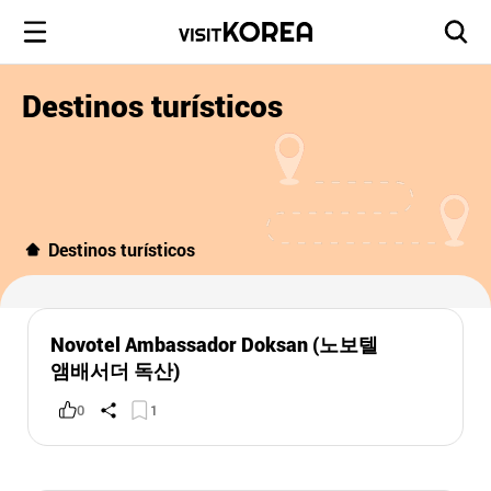
Destinos turísticos
Destinos turísticos
Novotel Ambassador Doksan (노보텔
앰배서더 독산)
0
1