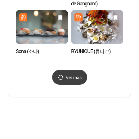
de Gangnam)
(헤마
(코코리색채연구소
(강남점))
Sona (소나)
RYUNIQUE (류니끄)
Calle 
Itae
가구 
Ver más