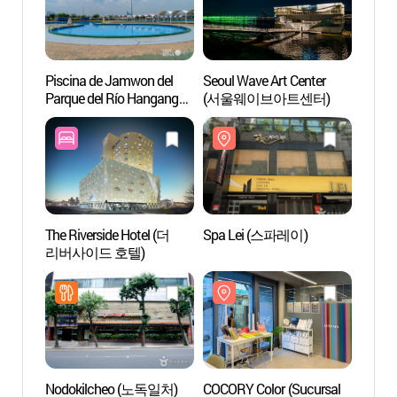
Piscina de Jamwon del
Seoul Wave Art Center
Seoul 
Parque del Río Hangang
(서울웨이브아트센터)
(서울
(한강시민공원
잠원수영장)
The Riverside Hotel (더
Spa Lei (스파레이)
COCOR
리버사이드 호텔)
de Ga
(코
(강남점
Nodokilcheo (노독일처)
COCORY Color (Sucursal
Hema 