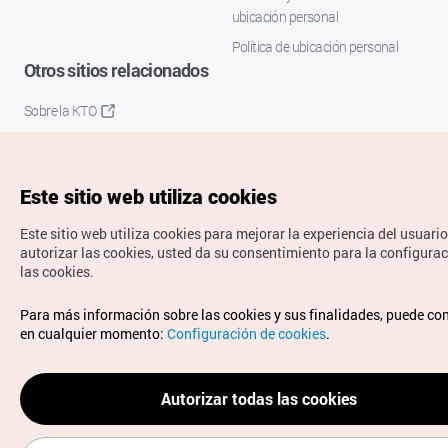
ubicación personal
Política de ubicación personal
Otros sitios relacionados
Sobre la KTO
K-Mice
Este sitio web utiliza cookies
Este sitio web utiliza cookies para mejorar la experiencia del usuario
autorizar las cookies, usted da su consentimiento para la configura
las cookies.
Copyrights © Organización de Turismo de Corea. Todos los
Para más información sobre las cookies y sus finalidades, puede co
derechos reservados.
en cualquier momento:
Configuración de cookies
.
Para informes de errores y cuestiones relacionadas con el
sitio web, dirija sus consultas al correo
electrónico oficial:
spanish@knto.or.kr
Autorizar todas las cookies