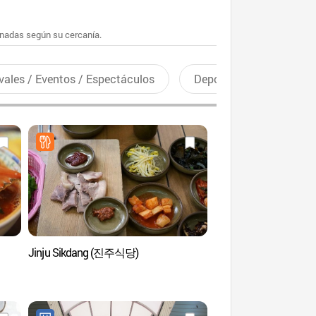
enadas según su cercanía.
vales / Eventos / Espectáculos
Deportes recreativos
Jinju Sikdang (진주식당)
Cascadas Cheonjiye
(천지연폭포)