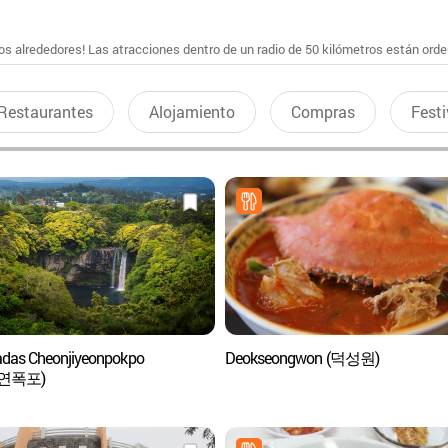
s alrededores! Las atracciones dentro de un radio de 50 kilómetros están ord
Restaurantes
Alojamiento
Compras
Festi
das Cheonjiyeonpokpo
Deokseongwon (덕성원)
연폭포)