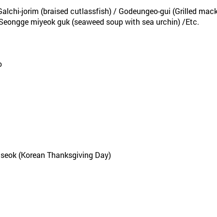
alchi-jorim (braised cutlassfish) / Godeungeo-gui (Grilled mack
Seongge miyeok guk (seaweed soup with sea urchin) /Etc.
o
useok (Korean Thanksgiving Day)