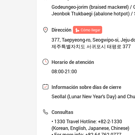
Godeungeo-jorim (braised mackerel) / G
Jeonbok Ttukbaegi (abalone hotpot) / 
Dirección
Cómo llegar
377, Taepyeong-ro, Seogwipo-si, Jeju-d
제주특별자치도 서귀포시 태평로 377
Horario de atención
08:00-21:00
Información sobre días de cierre
Seollal (Lunar New Year’s Day) and Ch
Consultas
• 1330 Travel Hotline: +82-2-1330
(Korean, English, Japanese, Chinese)
• For more info: +82-64-762-0777