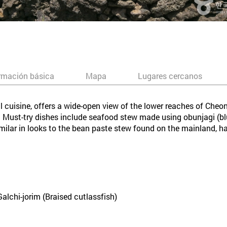
rmación básica
Mapa
Lugares cercanos
al cuisine, offers a wide-open view of the lower reaches of Che
. Must-try dishes include seafood stew made using obunjagi (blu
 similar in looks to the bean paste stew found on the mainland, 
alchi-jorim (Braised cutlassfish)