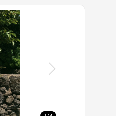
/
1
4