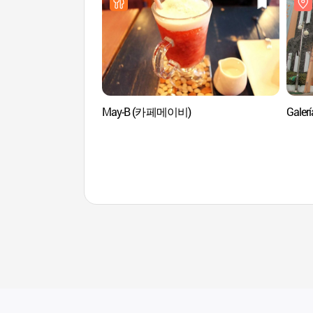
May-B (카페메이비)
Gale