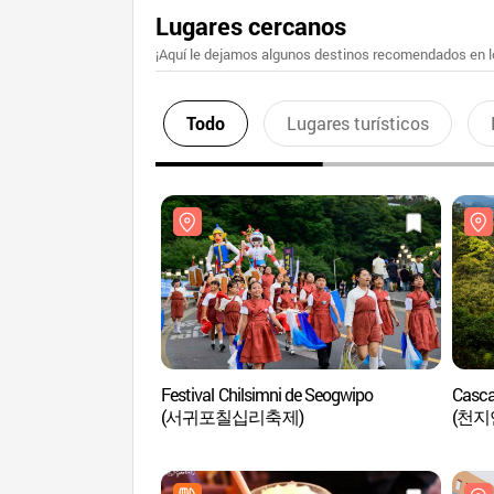
Lugares cercanos
¡Aquí le dejamos algunos destinos recomendados en lo
Todo
Lugares turísticos
Festival Chilsimni de Seogwipo
Casca
(서귀포칠십리축제)
(천지