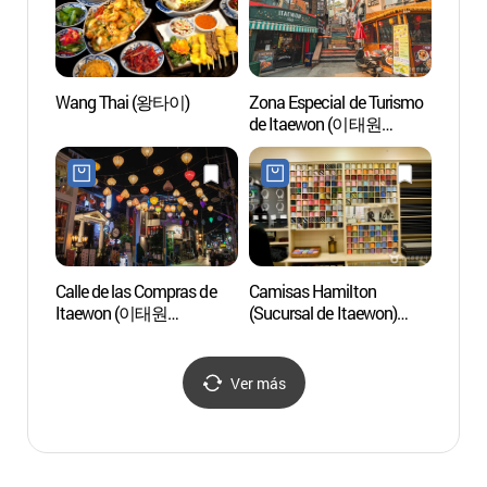
Wang Thai (왕타이)
Zona Especial de Turismo
Jardín
de Itaewon (이태원
Nams
관광특구)
야외식
Calle de las Compras de
Camisas Hamilton
Museo
Itaewon (이태원
(Sucursal de Itaewon)
(리움
쇼핑거리)
(해밀톤셔츠(이태원점))
Ver más