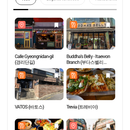
Calle Gyeongnidan-gil
Buddha's Belly - Itaewon
Calle 
(경리단길)
Branch (부다스벨리
(경리
이태원)
VATOS (바토스)
Trevia (트레비아)
Centr
la G