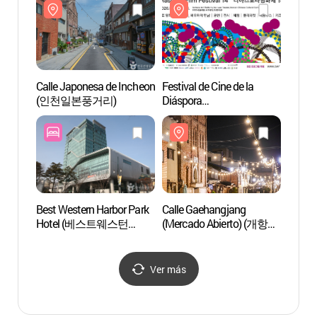
Calle Japonesa de Incheon
Festival de Cine de la
Calle
(인천일본풍거리)
Diáspora
(Merc
(디아스포라영화제)
거리)
Best Western Harbor Park
Calle Gaehangjang
Jemul
Hotel (베스트웨스턴
(Mercado Abierto) (개항장
Jemu
하버파크호텔)
거리)
Ver más