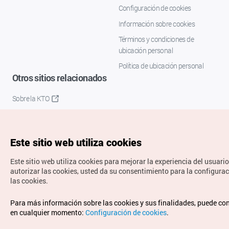
Configuración de cookies
Información sobre cookies
Términos y condiciones de
ubicación personal
Política de ubicación personal
Otros sitios relacionados
Sobre la KTO
K-Mice
Este sitio web utiliza cookies
Este sitio web utiliza cookies para mejorar la experiencia del usuario
autorizar las cookies, usted da su consentimiento para la configura
las cookies.
Copyrights © Organización de Turismo de Corea. Todos los
Para más información sobre las cookies y sus finalidades, puede co
derechos reservados.
en cualquier momento:
Configuración de cookies
.
Para informes de errores y cuestiones relacionadas con el