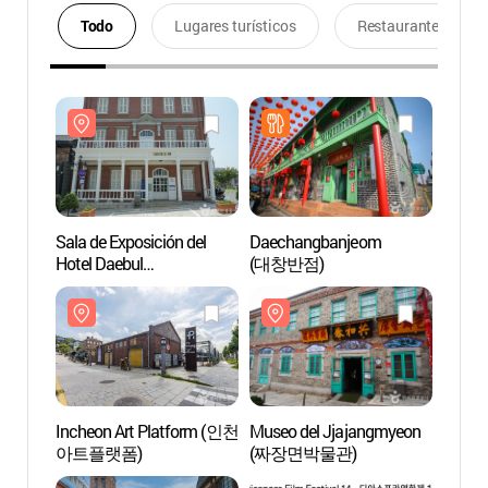
Todo
Lugares turísticos
Restaurantes
Sala de Exposición del
Daechangbanjeom
Sala d
Hotel Daebul
(대창반점)
Hotel 
(대불호텔전시관)
(대불
Incheon Art Platform (인천
Museo del Jjajangmyeon
Museo
아트플랫폼)
(짜장면박물관)
(짜장