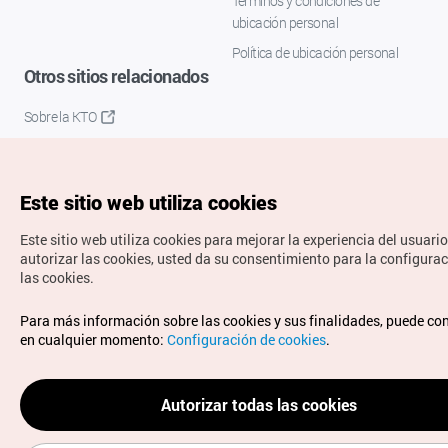
Términos y condiciones de
ubicación personal
Política de ubicación personal
Otros sitios relacionados
Sobre la KTO
K-Mice
Este sitio web utiliza cookies
Este sitio web utiliza cookies para mejorar la experiencia del usuario
autorizar las cookies, usted da su consentimiento para la configura
las cookies.
Copyrights © Organización de Turismo de Corea. Todos los
Para más información sobre las cookies y sus finalidades, puede co
derechos reservados.
en cualquier momento:
Configuración de cookies
.
Para informes de errores y cuestiones relacionadas con el
sitio web, dirija sus consultas al correo
electrónico oficial:
spanish@knto.or.kr
Autorizar todas las cookies