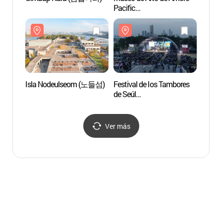
Pacific
(용산
(아모레퍼시픽미술관)
Isla Nodeulseom (노들섬)
Festival de los Tambores
Cement
de Seúl
Seú
(서울드럼페스티벌)
Ver más