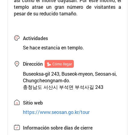
así como el monte Gayasan. Por este motivo, el
templo atrae un gran número de visitantes a
pesar de su reducido tamaño.
Actividades
Se hace estancia en templo.
Dirección
Cómo llegar
Buseoksa-gil 243, Buseok-myeon, Seosan-si,
Chungcheongnam-do.
충청남도 서산시 부석면 부석사길 243
Sitio web
https://www.seosan.go.kr/tour
Información sobre días de cierre