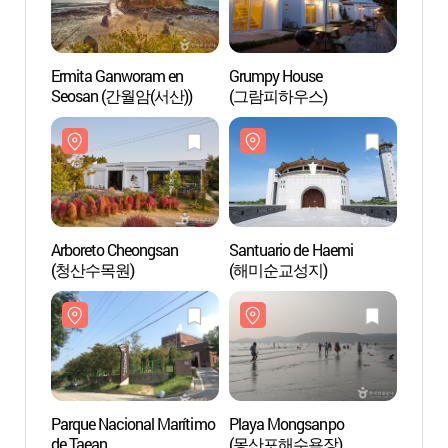
Ermita Ganworam en
Grumpy House
Arbor
Seosan (간월암(서산))
(그람피하우스)
(청산
Arboreto Cheongsan
Santuario de Haemi
Parqu
(청산수목원)
(해미순교성지)
de Ta
(태안
Parque Nacional Marítimo
Playa Mongsanpo
Farm 
de Taean
(몽산포해수욕장)