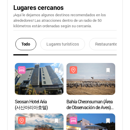
Lugares cercanos
¡Aquí le dejamos algunos destinos recomendados en los
alrededores! Las atracciones dentro de un radio de 50
kilómetros están ordenadas según su cercanía.
Todo
Lugares turísticos
Restaurantes
Seosan Hotel Aria
Bahía Cheonsuman (Área
Bahía
(서산아리아호텔)
de Observación de Aves)
de Obs
(천수만(철새도래지))
(천수