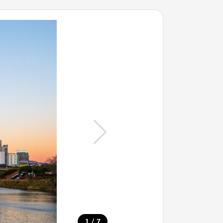
/
1
7