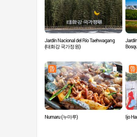
Jardín Nacional del Río Taehwagang
Jardí
(태화강 국가정원)
Bosqu
Vía
(은하
Numaru (누마루)
Ijo 