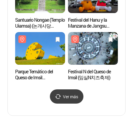
Santuario Nongae (Templo
Festival del Hanu y la
Fortal
Uiamsa) (논개사당
Manzana de Jangsu
Wibon
(의암사))
(장수한우랑사과랑축제)
(위봉
Parque Temático del
Festival N del Queso de
Embal
Queso de Imsil
Imsil (임실N치즈축제)
저수지
(임실치즈테마파크)
Ver más