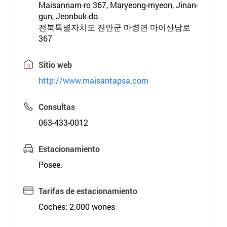
Maisannam-ro 367, Maryeong-myeon, Jinan-
gun, Jeonbuk-do.
전북특별자치도 진안군 마령면 마이산남로
367
Sitio web
http://www.maisantapsa.com
Consultas
063-433-0012
Estacionamiento
Posee.
Tarifas de estacionamiento
Coches: 2.000 wones