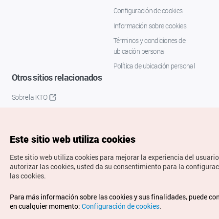
Configuración de cookies
Información sobre cookies
Términos y condiciones de
ubicación personal
Política de ubicación personal
Otros sitios relacionados
Sobre la KTO
K-Mice
Este sitio web utiliza cookies
Este sitio web utiliza cookies para mejorar la experiencia del usuario
autorizar las cookies, usted da su consentimiento para la configura
las cookies.
Copyrights © Organización de Turismo de Corea. Todos los
Para más información sobre las cookies y sus finalidades, puede co
derechos reservados.
en cualquier momento:
Configuración de cookies
.
Para informes de errores y cuestiones relacionadas con el