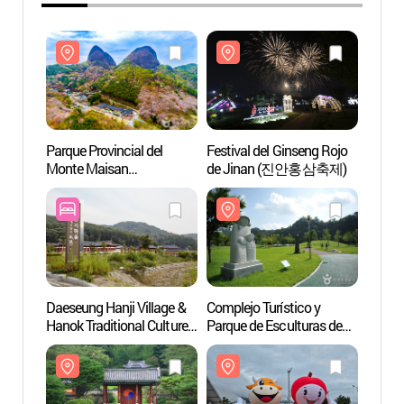
Parque Provincial del
Festival del Ginseng Rojo
Parque
Monte Maisan
de Jinan (진안홍삼축제)
Monte
(마이산도립공원)
(마이
Daeseung Hanji Village &
Complejo Turístico y
Santu
Hanok Traditional Culture
Parque de Esculturas de
Uiam
Experience Center
Saseondae (사선대관광지
(의암사
(대승한지마을한옥전통
&조각공원)
문화체험관)