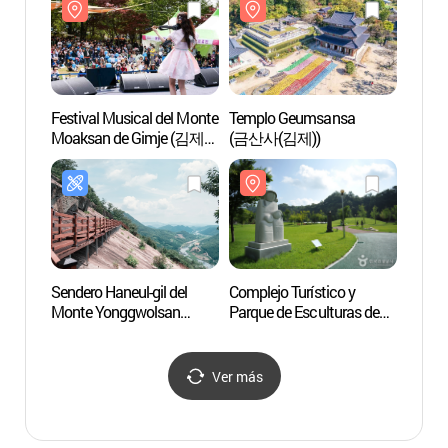
Festival Musical del Monte
Templo Geumsansa
Comple
Moaksan de Gimje (김제
(금산사(김제))
Parque
모악산 뮤직페스티벌)
Sase
&조각
Sendero Haneul-gil del
Complejo Turístico y
Parque
Monte Yonggwolsan
Parque de Esculturas de
Gangc
(용궐산하늘길)
Saseondae (사선대관광지
(강천
&조각공원)
Ver más