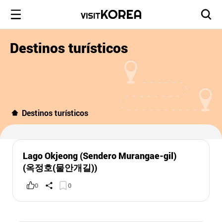
Destinos turísticos
Destinos turísticos
Lago Okjeong (Sendero Murangae-gil)
(옥정호(물안개길))
0
0