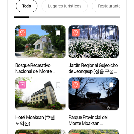
Todo
Lugares turísticos
Restaurantes
Bosque Recreativo
Jardín Regional Gujeolcho
Bosqu
Nacional del Monte
de Jeongeup (정읍 구절초
Nacion
Hoemunsan (국립
지방정원)
Hoem
회문산자연휴양림)
회문
Hotel Moaksan (호텔
Parque Provincial del
Parque
모악산)
Monte Moaksan
Monte
(모악산도립공원)
(모악