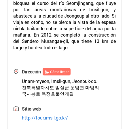
bloquea el curso del río Seomjingang, que fluye
por las áreas montañosas de Imsil-gun, y
abastece a la ciudad de Jeongeup al otro lado. Si
viaja en otoño, no se pierda la vista de la espesa
niebla bailando sobre la superficie del agua por la
mañana. En 2012 se completó la construcción
del Sendero Murangae-gil, que tiene 13 km de
largo y bordea todo el lago.
Dirección
Cómo llegar
Unam-myeon, Imsil-gun, Jeonbuk-do.
전북특별자치도 임실군 운암면 마암리
국사봉로 옥정호물안개길
Sitio web
http://tour.imsil.go.kr/