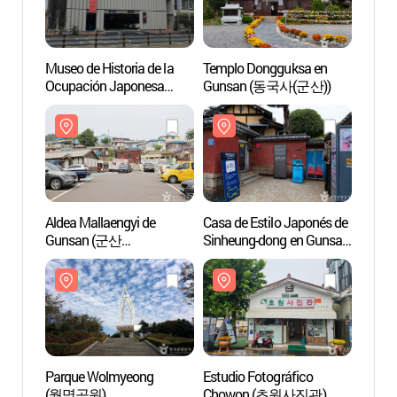
Museo de Historia de la
Templo Dongguksa en
Museo 
Ocupación Japonesa
Gunsan (동국사(군산))
Ocupa
(일제강점기 군산역사관)
(일제
Aldea Mallaengyi de
Casa de Estilo Japonés de
Aldea 
Gunsan (군산
Sinheung-dong en Gunsan
Guns
말랭이마을)
(Casa Hirotsu) (군산
말랭이
신흥동 일본식가옥
(히로쓰 가옥))
Parque Wolmyeong
Estudio Fotográfico
Parqu
(월명공원)
Chowon (초원사진관)
(월명