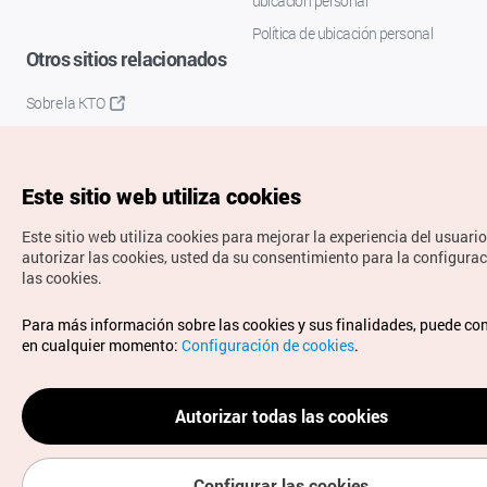
ubicación personal
Política de ubicación personal
Otros sitios relacionados
Sobre la KTO
K-Mice
Este sitio web utiliza cookies
Este sitio web utiliza cookies para mejorar la experiencia del usuario
autorizar las cookies, usted da su consentimiento para la configura
las cookies.
Copyrights © Organización de Turismo de Corea. Todos los
Para más información sobre las cookies y sus finalidades, puede co
derechos reservados.
en cualquier momento:
Configuración de cookies
.
Para informes de errores y cuestiones relacionadas con el
sitio web, dirija sus consultas al correo
electrónico oficial:
spanish@knto.or.kr
Autorizar todas las cookies
Configurar las cookies