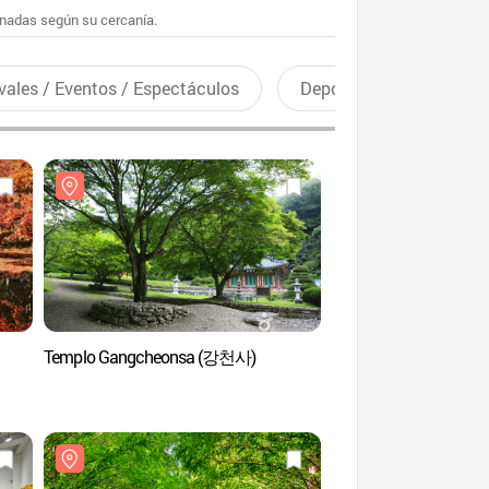
enadas según su cercanía.
vales / Eventos / Espectáculos
Deportes recreativos
Templo Gangcheonsa (강천사)
Museo de Salsas Cor
Sunchang (순창장