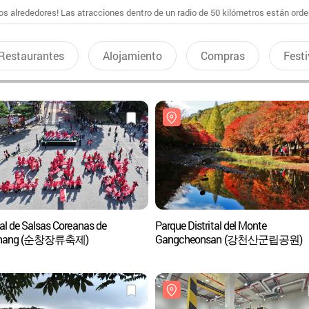
s alrededores! Las atracciones dentro de un radio de 50 kilómetros están ord
Restaurantes
Alojamiento
Compras
Festi
val de Salsas Coreanas de
Parque Distrital del Monte
chang (순창장류축제)
Gangcheonsan (강천산군립공원)