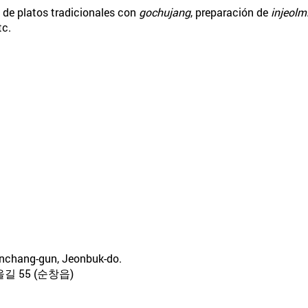
n de platos tradicionales con
gochujang
, preparación de
injeolm
tc.
unchang-gun, Jeonbuk-do.
 55 (순창읍)