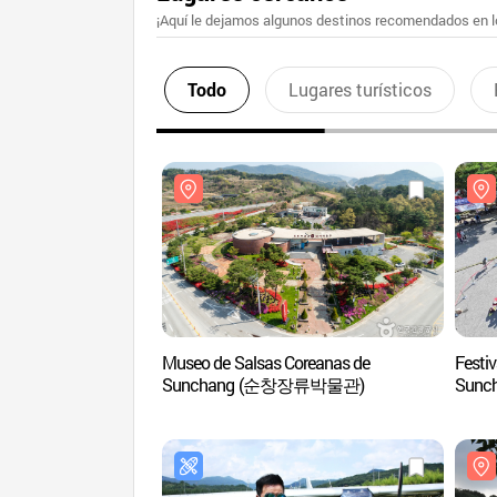
¡Aquí le dejamos algunos destinos recomendados en lo
Todo
Lugares turísticos
Museo de Salsas Coreanas de
Festi
Sunchang (순창장류박물관)
Sun