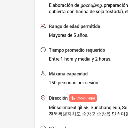
Elaboración de
gochujang
, preparació
cubierta con harina de soja tostada), e
Rango de edad permitida
Mayores de 5 años.
Tiempo promedio requerido
Entre 1 hora y media y 2 horas.
Máxima capacidad
150 personas por sesión.
Dirección
Cómo llegar
Minsokmaeul-gil 55, Sunchang-eup, S
전북특별자치도 순창군 순창읍 민속마을길