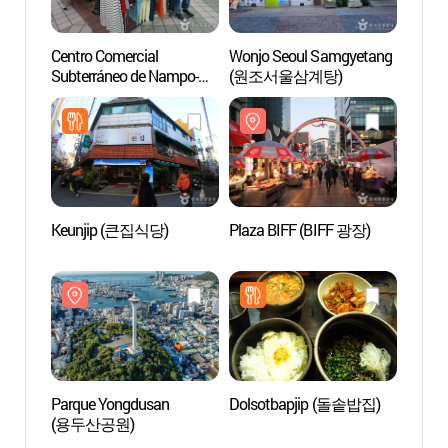
Centro Comercial
Wonjo Seoul Samgyetang
Parqu
Subterráneo de Nampo-
(원조서울삼계탕)
(용두
dong (남포동 지하도상가)
Keunjip (큰집식당)
Plaza BIFF (BIFF 광장)
Museo
(부산
Parque Yongdusan
Dolsotbapjip (돌솥밥집)
Aldea 
(용두산공원)
Kang
예술마