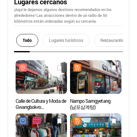
Lugares cercanos
¡Aquí le dejamos algunos destinos recomendados en los
alrededores! Las atracciones dentro de un radio de 50
kilómetros están ordenadas según su cercanía.
Todo
Lugares turísticos
Restaurantes
Calle de Cultura y Moda de
Nampo Samgyetang
Calle 
Gwangbok-ro
(남포삼계탕)
Gwang
(광복로문화패션거리)
(광복