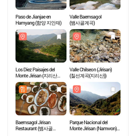
Paso de Jianjae en
Valle Baemsagol
Paso d
Hamyang (함양 지안재)
(뱀사골계곡)
Hamy
Los Diez Paisajes del
Valle Chilseon (Jirisan)
Los Di
Monte Jirisan (지리산
(칠선계곡(지리산))
Monte
10경)
10경)
Baemsagol Jirisan
Parque Nacional del
Parque
Restaurant (뱀사골
Monte Jirisan (Namwon)
Monte
지리산식당)
(지리산국립공원(남원))
(지리