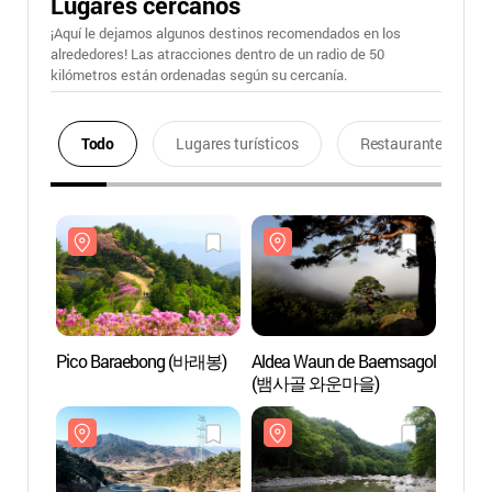
Lugares cercanos
¡Aquí le dejamos algunos destinos recomendados en los
alrededores! Las atracciones dentro de un radio de 50
kilómetros están ordenadas según su cercanía.
Todo
Lugares turísticos
Restaurantes
Pico Baraebong (바래봉)
Aldea Waun de Baemsagol
Pico 
(뱀사골 와운마을)