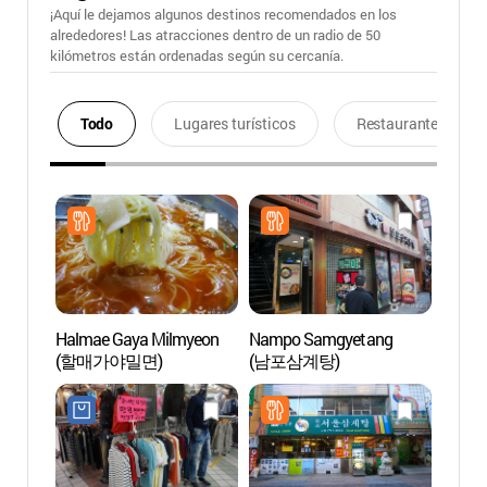
¡Aquí le dejamos algunos destinos recomendados en los
alrededores! Las atracciones dentro de un radio de 50
kilómetros están ordenadas según su cercanía.
Todo
Lugares turísticos
Restaurantes
Halmae Gaya Milmyeon
Nampo Samgyetang
Parqu
(할매가야밀면)
(남포삼계탕)
(용두