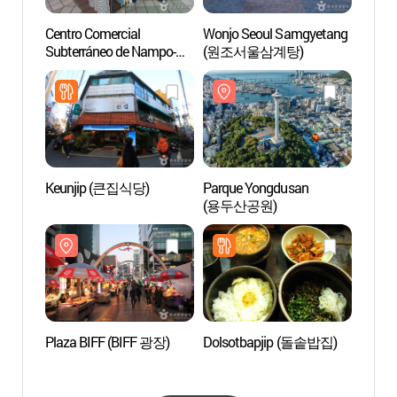
Centro Comercial
Wonjo Seoul Samgyetang
Torre
Subterráneo de Nampo-
(원조서울삼계탕)
dong (남포동 지하도상가)
Keunjip (큰집식당)
Parque Yongdusan
Museo 
(용두산공원)
Moder
Conte
(부산
Plaza BIFF (BIFF 광장)
Dolsotbapjip (돌솥밥집)
Aldea 
Kang
예술마