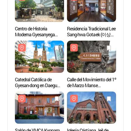
Centro de Historia
Residencia Tradicional Lee
Centro
Moderna Gyesanyega
Sang-hwa Gotaek (이상화
Moder
(근대문화체험관
고택)
(근
계산예가)
계산예
Catedral Católica de
Calle del Movimiento del 1º
Catedr
Gyesan-dong en Daegu
de Marzo Manse
Gyesa
(대구 계산동성당)
(3.1만세운동길)
(대구
Salón de YMCA Kyonam
Iglesia Cristiana Jeil de
Salón