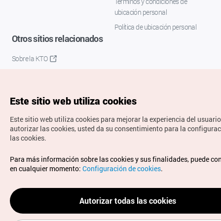
Términos y condiciones de
ubicación personal
Política de ubicación personal
Otros sitios relacionados
Sobre la KTO
K-Mice
Este sitio web utiliza cookies
Este sitio web utiliza cookies para mejorar la experiencia del usuario
autorizar las cookies, usted da su consentimiento para la configura
las cookies.
Copyrights © Organización de Turismo de Corea. Todos los
Para más información sobre las cookies y sus finalidades, puede co
derechos reservados.
en cualquier momento:
Configuración de cookies
.
Para informes de errores y cuestiones relacionadas con el
sitio web, dirija sus consultas al correo
electrónico oficial:
spanish@knto.or.kr
Autorizar todas las cookies