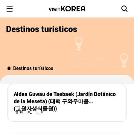
Destinos turísticos
Destinos turísticos
Aldea Guwau de Taebaek (Jardín Botánico
de la Meseta) (태백 구와우마을
(고원자생식물원))
0
0