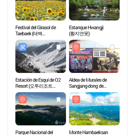
Festival del Girasol de
Estanque Hwangji
Estan
Taebaek (태백
(황지연못)
(황지
해바라기축제)
Estación de Esquí de O2
Aldea de Murales de
Parque
Resort (오투리조트
Sangjang-dong de
Monte
스키장)
Taebaek (태백 상장동
(태백
벽화마을)
Parque Nacional del
Monte Hambaeksan
365 S