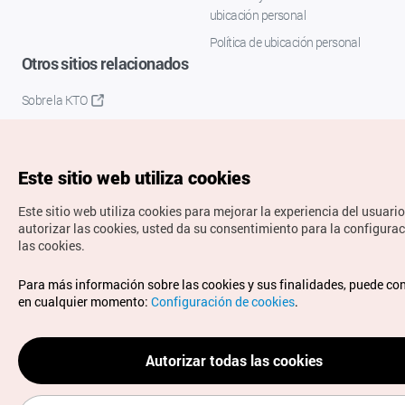
ubicación personal
Política de ubicación personal
Otros sitios relacionados
Sobre la KTO
K-Mice
Este sitio web utiliza cookies
Este sitio web utiliza cookies para mejorar la experiencia del usuario
autorizar las cookies, usted da su consentimiento para la configura
las cookies.
Copyrights © Organización de Turismo de Corea. Todos los
Para más información sobre las cookies y sus finalidades, puede co
derechos reservados.
en cualquier momento:
Configuración de cookies
.
Para informes de errores y cuestiones relacionadas con el
sitio web, dirija sus consultas al correo
electrónico oficial:
spanish@knto.or.kr
Autorizar todas las cookies