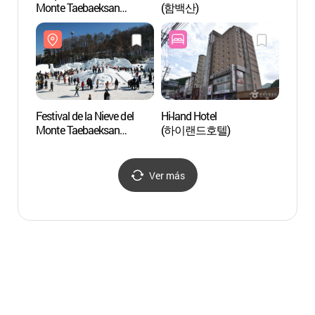
Monte Taebaeksan
(함백산)
(36
(태백산 국립공원)
Festival de la Nieve del
Hi-land Hotel
Cueva
Monte Taebaeksan
(하이랜드호텔)
de Cue
(태백산 눈축제)
(환선
동굴지
Ver más