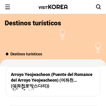
Destinos turísticos
Destinos turísticos
Arroyo Yeojwacheon (Puente del Romance
del Arroyo Yeojwacheon) (여좌천
(여좌천로망스다리))
0
0