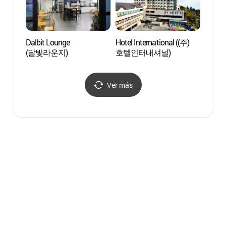
에너지전시관)
Dalbit Lounge
Hotel International ((주)
Centro
(달빛라운지)
호텔인터내셔널)
Conve
Chang
창원
Ver más