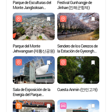
Parque de Esculturas del
Festival Gunhangje de
Parque
Monte Jangboksan
Jinhae (진해군항제)
Monte
(장복산조각공원)
(장복
Parque del Monte
Sendero de los Cerezos de
Sender
Jehwangsan (제황산공원)
la Estación de Gyeonghwa
la Es
(경화역 벚꽃길)
(경화
Sala de Exposición de la
Cuesta Anmin (안민고개)
Cues
Energía del Parque
Científico de Medio
Ambiente y Energía
(에너지환경과학공원