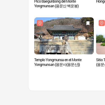
Pico Baegunbong del Monte
Hong
Yongmunsan (용문산 백운봉)
Templo Yongmunsa en el Monte
Sitio
Yongmunsan (용문사(용문산))
(용문