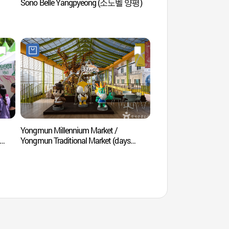
Sono Belle Yangpyeong (소노벨 양평)
Pico Baegunbong del
Yongmunsan (용문
Yongmun Millennium Market /
Hanwha Resort Yang
Yongmun Traditional Market (days
(한화리조트 양평)
ending in 5 and 10) (용문천년시장 /
용문전통시장 (5, 10일))