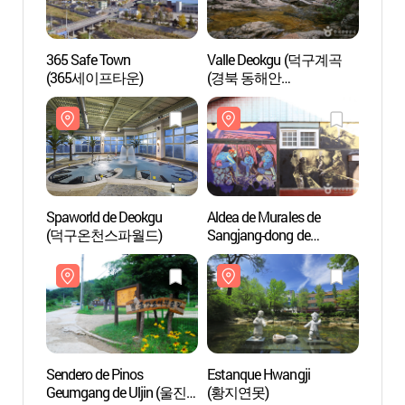
365 Safe Town
Valle Deokgu (덕구계곡
365 S
(365세이프타운)
(경북 동해안
(36
국가지질공원))
Spaworld de Deokgu
Aldea de Murales de
Spawo
(덕구온천스파월드)
Sangjang-dong de
(덕구
Taebaek (태백 상장동
벽화마을)
Sendero de Pinos
Estanque Hwangji
Sender
Geumgang de Uljin (울진
(황지연못)
Geumg