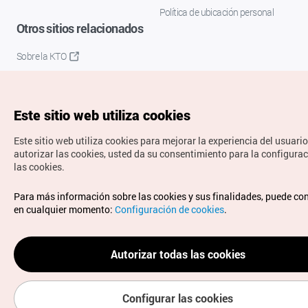
Política de ubicación personal
Otros sitios relacionados
Sobre la KTO
K-Mice
Este sitio web utiliza cookies
Este sitio web utiliza cookies para mejorar la experiencia del usuario
autorizar las cookies, usted da su consentimiento para la configura
las cookies.
Copyrights © Organización de Turismo de Corea. Todos los
Para más información sobre las cookies y sus finalidades, puede co
derechos reservados.
en cualquier momento:
Configuración de cookies
.
Para informes de errores y cuestiones relacionadas con el
sitio web, dirija sus consultas al correo
electrónico oficial:
spanish@knto.or.kr
Autorizar todas las cookies
Configurar las cookies