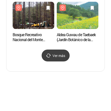
금강소나무 숲길)
금강소
Bosque Recreativo
Aldea Guwau de Taebaek
Bosqu
Nacional del Monte
(Jardín Botánico de la
Nacion
Cheongoksan (국립
Meseta) (태백 구와우마을
Cheo
청옥산자연휴양림)
(고원자생식물원))
청옥
Ver más