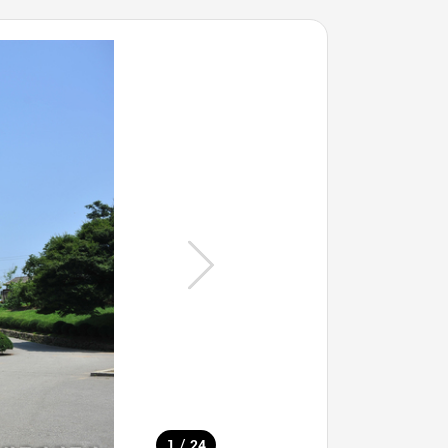
/
1
24