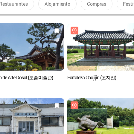
Restaurantes
Alojamiento
Compras
Festi
o de Arte Dosol (도솔미술관)
Fortaleza Chojijin (초지진)