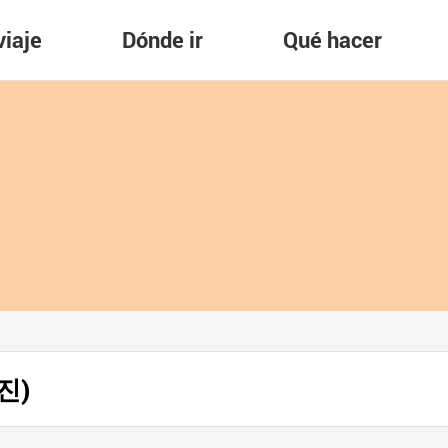
viaje
Dónde ir
Qué hacer
진진)