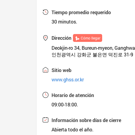
Tiempo promedio requerido
30 minutos.
Dirección
Cómo llegar
Deokjin-ro 34, Bureun-myeon, Ganghwa
인천광역시 강화군 불은면 덕진로 31-9
Sitio web
www.ghss.or.kr
Horario de atención
09:00-18:00.
Información sobre días de cierre
Abierta todo el año.