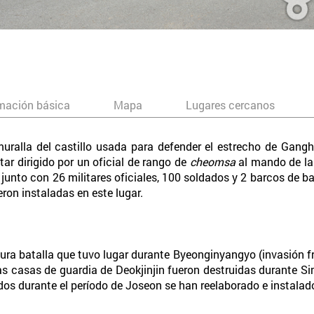
mación básica
Mapa
Lugares cercanos
 muralla del castillo usada para defender el estrecho de Gang
ar dirigido por un oficial de rango de
cheomsa
al mando de la
unto con 26 militares oficiales, 100 soldados y 2 barcos de bat
on instaladas en este lugar.
dura batalla que tuvo lugar durante Byeonginyangyo (invasión 
s casas de guardia de Deokjinjin fueron destruidas durante S
s durante el período de Joseon se han reelaborado e instalado