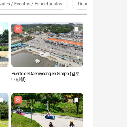
vales / Eventos / Espectáculos
Deportes recreativos
Puerto de Daemyeong en Gimpo (김포
Fortaleza Gwangse
대명항)