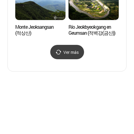
Monte Jeoksangsan
Río Jeokbyeokgang en
Observ
(적상산)
Geumsan (적벽강(금산))
Taek
전망대
Ver más