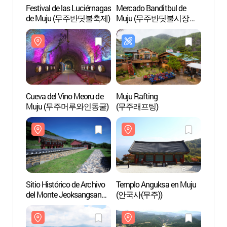
Festival de las Luciérnagas
Mercado Banditbul de
Cueva 
de Muju (무주반딧불축제)
Muju (무주반딧불시장
Muj
(무주반딧불장터) (1, 6일))
Cueva del Vino Meoru de
Muju Rafting
Templ
Muju (무주머루와인동굴)
(무주래프팅)
(안국사
Sitio Histórico de Archivo
Templo Anguksa en Muju
Río J
del Monte Jeoksangsan
(안국사(무주))
Geum
(적상산사고지)