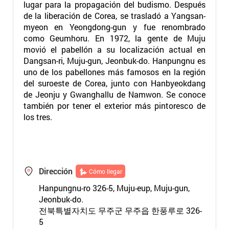
lugar para la propagación del budismo. Después
de la liberación de Corea, se trasladó a Yangsan-
myeon en Yeongdong-gun y fue renombrado
como Geumhoru. En 1972, la gente de Muju
movió el pabellón a su localización actual en
Dangsan-ri, Muju-gun, Jeonbuk-do. Hanpungnu es
uno de los pabellones más famosos en la región
del suroeste de Corea, junto con Hanbyeokdang
de Jeonju y Gwanghallu de Namwon. Se conoce
también por tener el exterior más pintoresco de
los tres.
Dirección
Cómo llegar
Hanpungnu-ro 326-5, Muju-eup, Muju-gun,
Jeonbuk-do.
전북특별자치도 무주군 무주읍 한풍루로 326-
5