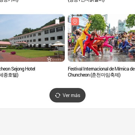
heon Sejong Hotel
Festival Internacional de Mímica de
세종호텔)
Chuncheon (춘천마임축제)
Ver más