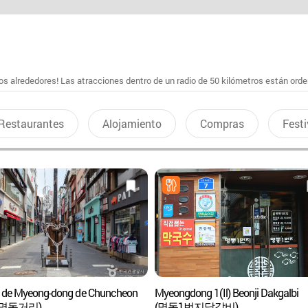
s alrededores! Las atracciones dentro de un radio de 50 kilómetros están ord
Restaurantes
Alojamiento
Compras
Festi
s de Myeong-dong de Chuncheon
Myeongdong 1(Il) Beonji Dakgalbi
명동거리)
(명동1번지닭갈비)