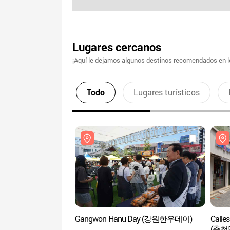
Lugares cercanos
¡Aquí le dejamos algunos destinos recomendados en lo
Todo
Lugares turísticos
Gangwon Hanu Day (강원한우데이)
Calle
(춘천