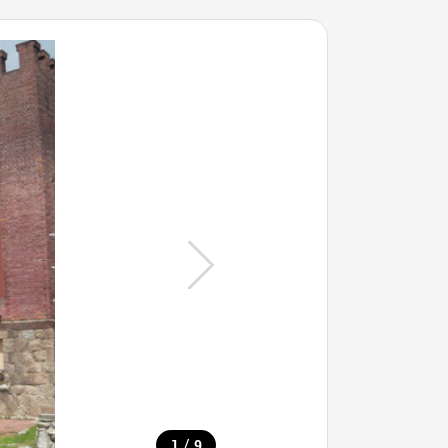
/
1
9