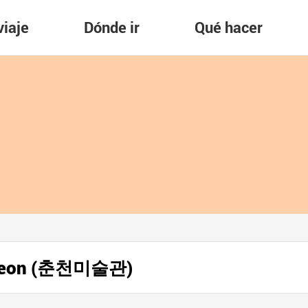
viaje
Dónde ir
Qué hacer
ncheon (춘천미술관)