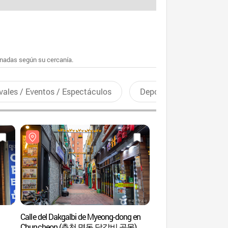
enadas según su cercanía.
vales / Eventos / Espectáculos
Deportes recreativos
Calle del Dakgalbi de Myeong-dong en
Calles de Myeong-do
Chuncheon (춘천 명동 닭갈비 골목)
(춘천명동거리)