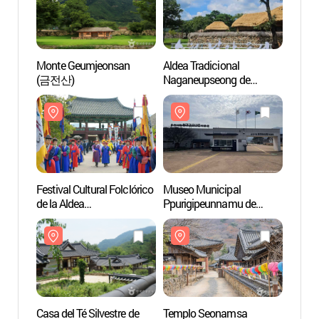
Monte Geumjeonsan
Aldea Tradicional
Monte
(금전산)
Naganeupseong de
(금전
Suncheon (순천
낙안읍성)
Festival Cultural Folclórico
Museo Municipal
Museo
de la Aldea
Ppurigipeunnamu de
Ppuri
Naganeupseong en
Suncheon (순천시립
Sunc
Suncheon (순천 낙안읍성
뿌리깊은나무 박물관)
뿌리깊
민속문화축제)
Casa del Té Silvestre de
Templo Seonamsa
Templ