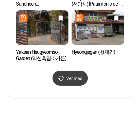
Suncheon
(선암사) [Patrimonio de la
(선암사)
(순천전통야생차체험관)
Humanidad de la Unesco]
Human
Yaksan Heugyeomso
Hyeongjegan (형제간)
Parque
Garden (약산흑염소가든)
Monte
(조계
Ver más