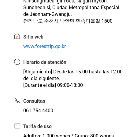
Minsongmaeul-gil 1600, Nagan-myeon,
Suncheon-si, Ciudad Metropolitana Especial
de Jeonnam-Gwangju.
전라남도 순천시 낙안면 민속마을길 1600
Sitio web
www.foresttip.go.kr
Horario de atención
[Alojamiento] Desde las 15:00 hasta las 12:00
del día siguiente.
[Durante el día] 09:00-18:00
Consultas
061-754-4400
Tarifa de uso
Adultos: 1.000 wones / Grupo: 800 wones