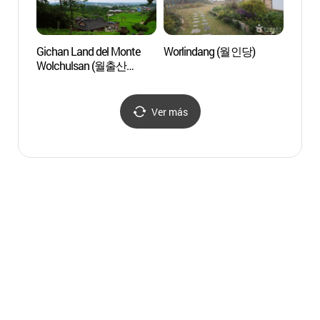
Gichan Land del Monte
Worlindang (월인당)
Parque
Wolchulsan (월출산
Monte
기찬랜드)
(월출
Ver más