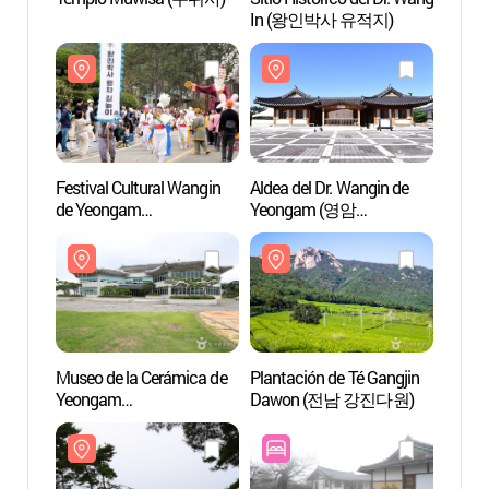
In (왕인박사 유적지)
Festival Cultural Wangin
Aldea del Dr. Wangin de
Aldea 
de Yeongam
Yeongam (영암
Yeon
(영암왕인문화축제)
왕인박사마을)
왕인박
Museo de la Cerámica de
Plantación de Té Gangjin
Planta
Yeongam
Dawon (전남 강진다원)
Dawo
(영암도기박물관)