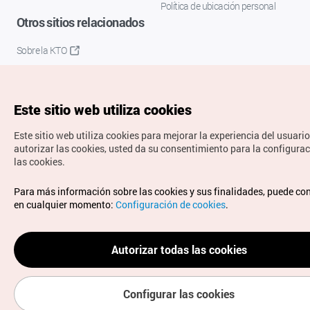
Política de ubicación personal
Otros sitios relacionados
Sobre la KTO
K-Mice
Este sitio web utiliza cookies
Este sitio web utiliza cookies para mejorar la experiencia del usuario
autorizar las cookies, usted da su consentimiento para la configura
las cookies.
Copyrights © Organización de Turismo de Corea. Todos los
Para más información sobre las cookies y sus finalidades, puede co
derechos reservados.
en cualquier momento:
Configuración de cookies
.
Para informes de errores y cuestiones relacionadas con el
sitio web, dirija sus consultas al correo
electrónico oficial:
spanish@knto.or.kr
Autorizar todas las cookies
Configurar las cookies