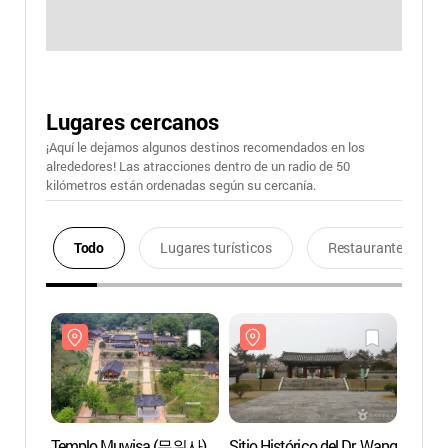
Lugares cercanos
¡Aquí le dejamos algunos destinos recomendados en los
alrededores! Las atracciones dentro de un radio de 50
kilómetros están ordenadas según su cercanía.
Todo
Lugares turísticos
Restaurantes
Templo Muwisa (무위사)
Sitio Histórico del Dr. Wang
Temp