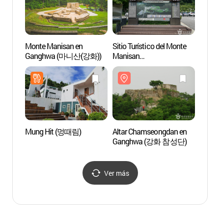
Monte Manisan en
Sitio Turístico del Monte
Playa
Ganghwa (마니산(강화))
Manisan
(민머
(마니산국민관광지)
Mung Hit (멍때림)
Altar Chamseongdan en
Gangh
Ganghwa (강화 참성단)
(강화
Ver más