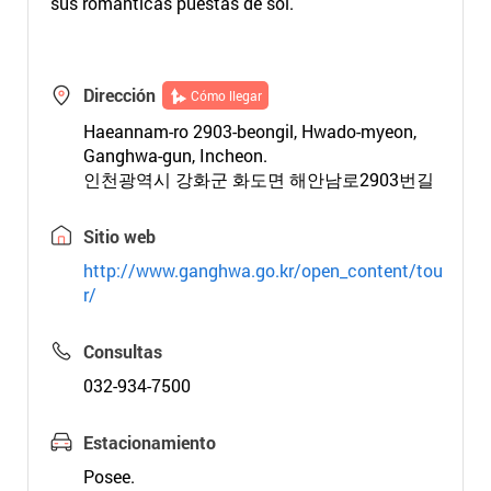
sus románticas puestas de sol.
Dirección
Cómo llegar
Haeannam-ro 2903-beongil, Hwado-myeon,
Ganghwa-gun, Incheon.
인천광역시 강화군 화도면 해안남로2903번길
Sitio web
http://www.ganghwa.go.kr/open_content/tou
r/
Consultas
032-934-7500
Estacionamiento
Posee.