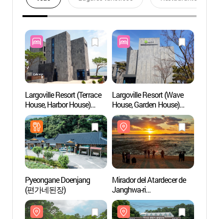
Largoville Resort (Terrace
Largoville Resort (Wave
Mirado
House, Harbor House)
House, Garden House)
Jangh
(라르고빌리조트
(라르고빌리조트
(장화
(테라스하우스,
(웨이브하우스,
하버하우스))
가든하우스))
Pyeongane Doenjang
Mirador del Atardecer de
Sitio 
(편가네된장)
Janghwa-ri
Manis
(장화리일몰조망지)
(마니