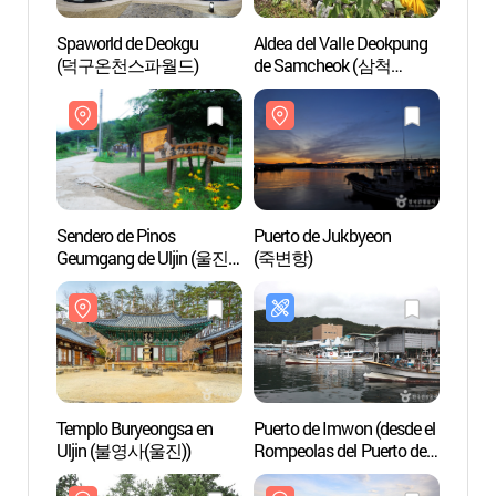
Spaworld de Deokgu
Aldea del Valle Deokpung
Spawo
(덕구온천스파월드)
de Samcheok (삼척
(덕구
덕풍계곡마을)
Sendero de Pinos
Puerto de Jukbyeon
Sender
Geumgang de Uljin (울진
(죽변항)
Geumg
금강소나무 숲길)
금강소
Templo Buryeongsa en
Puerto de Imwon (desde el
Templ
Uljin (불영사(울진))
Rompeolas del Puerto de
Uljin
Imwon hasta la Cueva
Domigul) (임원항