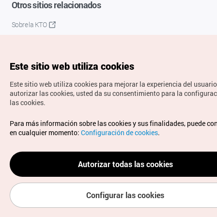
Otros sitios relacionados
Sobre la KTO
K-Mice
Este sitio web utiliza cookies
Este sitio web utiliza cookies para mejorar la experiencia del usuario
autorizar las cookies, usted da su consentimiento para la configura
las cookies.
Copyrights © Organización de Turismo de Corea. Todos los
Para más información sobre las cookies y sus finalidades, puede co
derechos reservados.
en cualquier momento:
Configuración de cookies
.
Para informes de errores y cuestiones relacionadas con el
sitio web, dirija sus consultas al correo
electrónico oficial:
spanish@knto.or.kr
Autorizar todas las cookies
Configurar las cookies