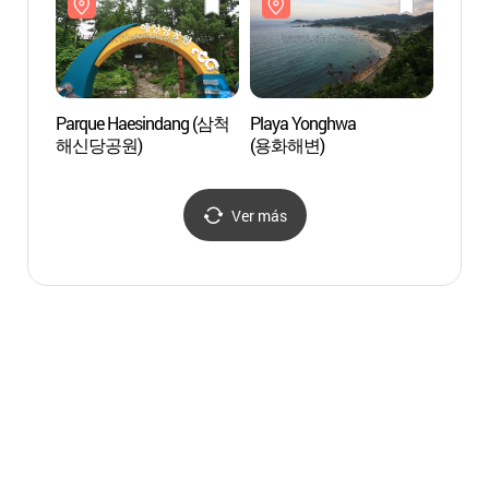
(임원항방파제 ~ 도미굴))
Parque Haesindang (삼척
Playa Yonghwa
Playa
해신당공원)
(용화해변)
(용화
Ver más