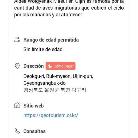
Aldea Wolgyehak Maeul en Uljin es famosa por la
cantidad de aves migratorias que cubren el cielo
por las mañanas y al atardecer.
Rango de edad permitida
Sin límite de edad.
Dirección
Cómo llegar
Deokgu-ri, Buk-myeon, Uljin-gun,
Gyeongsangbuk-do
경상북도 울진군 북면 덕구리
Sitio web
https://geotourism.or.kr/
Consultas