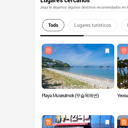
¡Aquí le dejamos algunos destinos recomendados en lo
Todo
Lugares turísticos
Playa Museulmok (무슬목해변)
Yeos