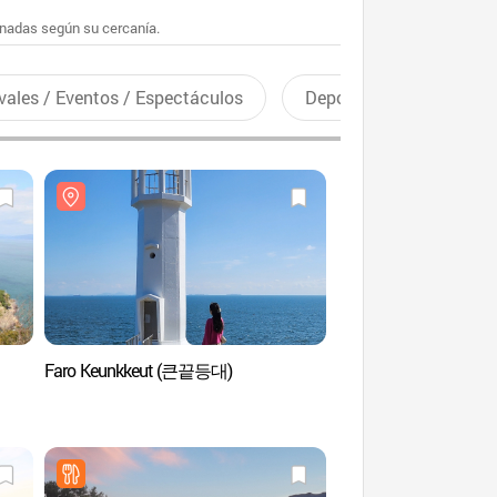
enadas según su cercanía.
vales / Eventos / Espectáculos
Deportes recreativos
Faro Keunkkeut (큰끝등대)
Playa Museulmok