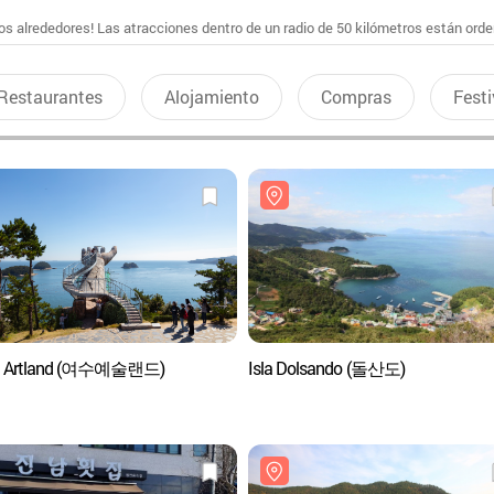
s alrededores! Las atracciones dentro de un radio de 50 kilómetros están ord
Restaurantes
Alojamiento
Compras
Festi
u Artland (여수예술랜드)
Isla Dolsando (돌산도)