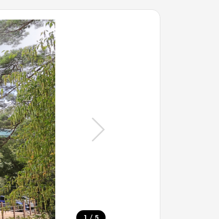
/
1
5