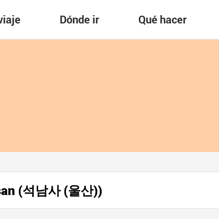
viaje
Dónde ir
Qué hacer
lsan (석남사 (울산))