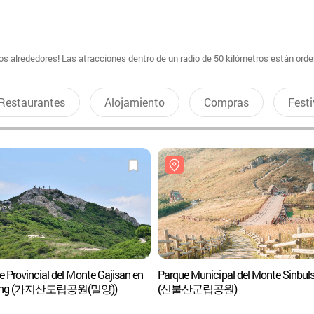
s alrededores! Las atracciones dentro de un radio de 50 kilómetros están ord
Restaurantes
Alojamiento
Compras
Festi
 Provincial del Monte Gajisan en
Parque Municipal del Monte Sinbul
yang (가지산도립공원(밀양))
(신불산군립공원)