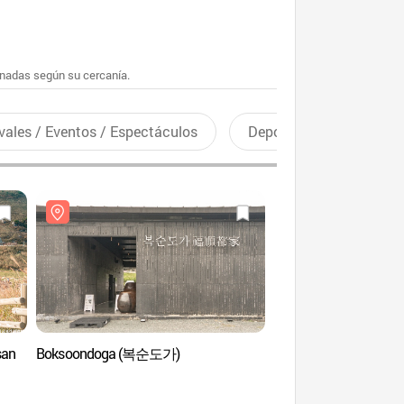
enadas según su cercanía.
vales / Eventos / Espectáculos
Deportes recreativos
san
Boksoondoga (복순도가)
Parque Provincial del
Miryang (가지산도