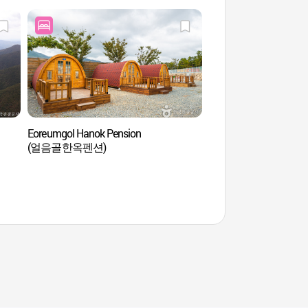
Eoreumgol Hanok Pension
Alpes de Yeongna
(얼음골한옥펜션)