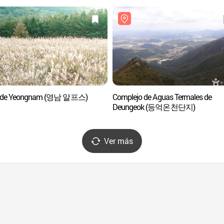
s de Yeongnam (영남 알프스)
Complejo de Aguas Termales de
Deungeok (등억온천단지)
Ver más