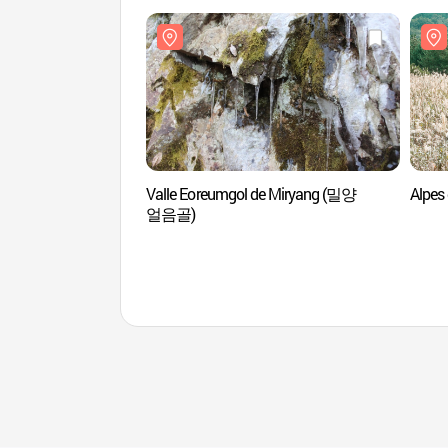
Valle Eoreumgol de Miryang (밀양
Alpe
얼음골)