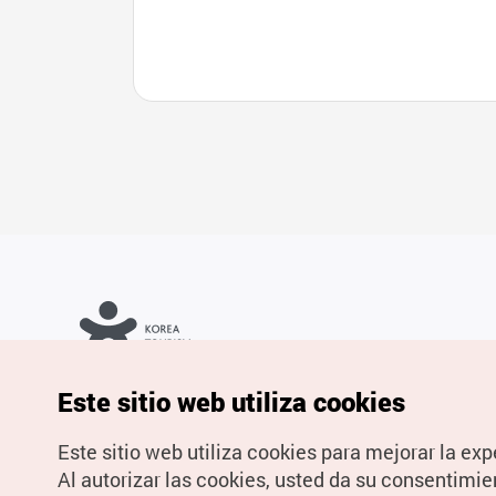
Copyrights © Organización de Turismo de Corea. Todos los
Este sitio web utiliza cookies
derechos reservados.
Para informes de errores y cuestiones relacionadas con el sitio
web, dirija sus consultas al correo
electrónico oficial:
spanish@knto.or.kr
Este sitio web utiliza cookies para mejorar la exp
Al autorizar las cookies, usted da su consentimie