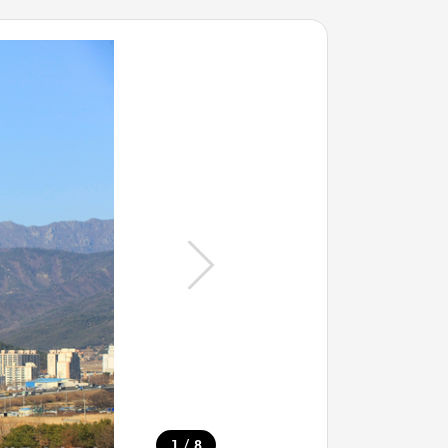
/
1
8