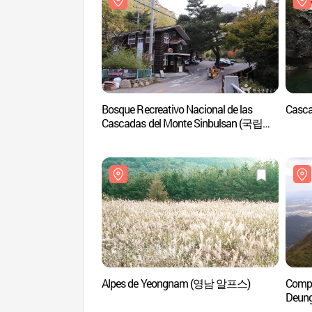
Bosque Recreativo Nacional de las
Casc
Cascadas del Monte Sinbulsan (국립
신불산폭포자연휴양림)
Alpes de Yeongnam (영남 알프스)
Compl
Deu