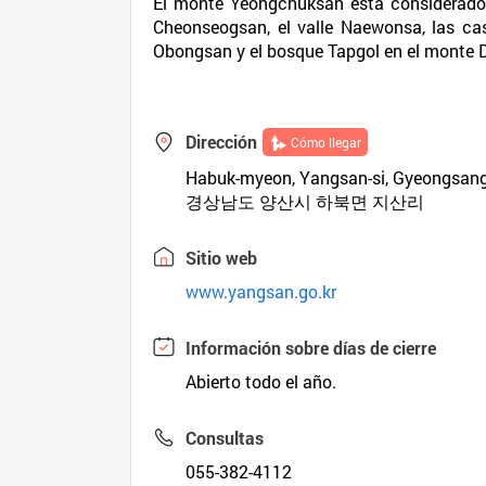
El monte Yeongchuksan está considerado 
Cheonseogsan, el valle Naewonsa, las ca
Obongsan y el bosque Tapgol en el monte
Dirección
Cómo llegar
Habuk-myeon, Yangsan-si, Gyeongsa
경상남도 양산시 하북면 지산리
Sitio web
www.yangsan.go.kr
Información sobre días de cierre
Abierto todo el año.
Consultas
055-382-4112