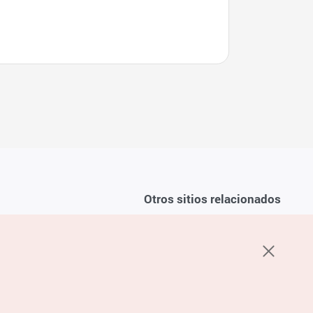
Otros sitios relacionados
Sobre la KTO
ondiciones del servicio
K-Mice
recuentes
privacidad
ón de cookies