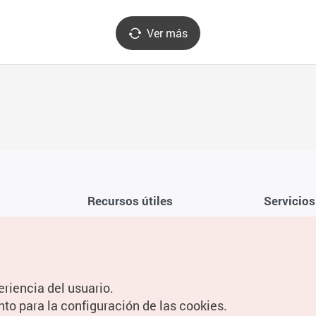
Ver más
Recursos útiles
Servicios
Aplicación móvil de la KTO
Términos y c
Teléfono de asistencia al viajero en
Preguntas f
Corea 1330
Política de 
eriencia del usuario.
Guías digitales
Configuraci
nto para la configuración de las cookies.