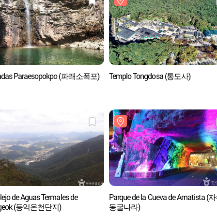
adas Paraesopokpo (파래소폭포)
Templo Tongdosa (통도사)
ejo de Aguas Termales de
Parque de la Cueva de Amatista 
ngeok (등억온천단지)
동굴나라)