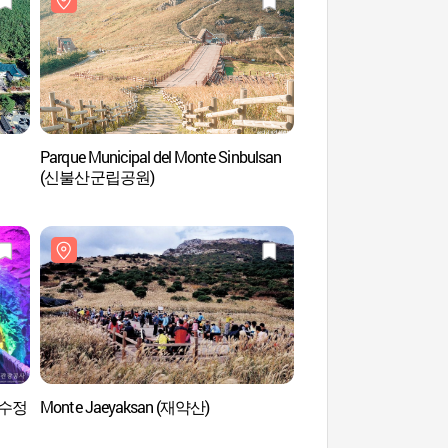
Parque Municipal del Monte Sinbulsan
Bosque Recreativo Na
(신불산군립공원)
Cascadas del Monte
신불산폭포자연휴양
(자수정
Monte Jaeyaksan (재약산)
Alpes de Yeongna