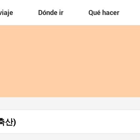
viaje
Dónde ir
Qué hacer
영축산)