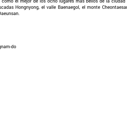
como el mejor de los ocho lugares más bellos de la ciudad 
scadas Hongnyong, el valle Baenaegol, el monte Cheontaes
 Daeunsan.
ngnam-do