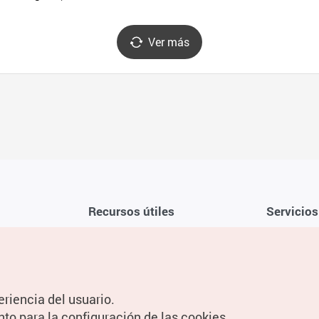
거리)
Ver más
Recursos útiles
Servicios
Aplicación móvil de la KTO
Términos y c
Teléfono de asistencia al viajero en
Preguntas f
Corea 1330
Política de 
eriencia del usuario.
Guías digitales
Configuraci
nto para la configuración de las cookies.