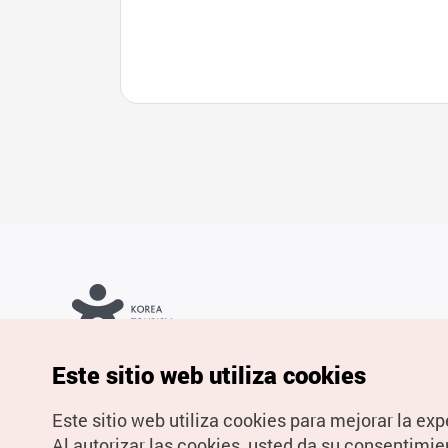
카페
Copyrights © Organización de Turismo de Corea. Todos los
Este sitio web utiliza cookies
derechos reservados.
Para informes de errores y cuestiones relacionadas con el sitio
web, dirija sus consultas al correo
electrónico oficial:
spanish@knto.or.kr
Este sitio web utiliza cookies para mejorar la exp
Al autorizar las cookies, usted da su consentimie