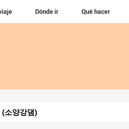
viaje
Dónde ir
Qué hacer
ang (소양강댐)