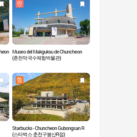
heon
Museo del Makguksu de Chuncheon
Lago Soyang en Ch
(춘천막국수체험박물관)
(춘천))
Starbucks - Chuncheon Gubongsan R
Calle de los Cafés del
(스타벅스 춘천구봉산R점)
Monte Gubongsa