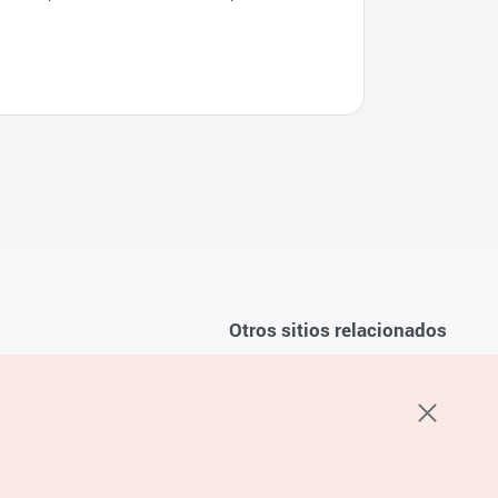
카페거리)
Otros sitios relacionados
Sobre la KTO
ondiciones del servicio
K-Mice
recuentes
privacidad
ón de cookies