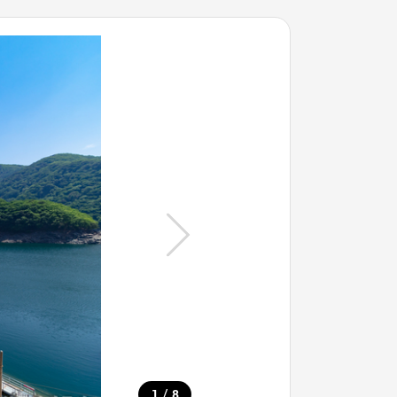
/
1
8