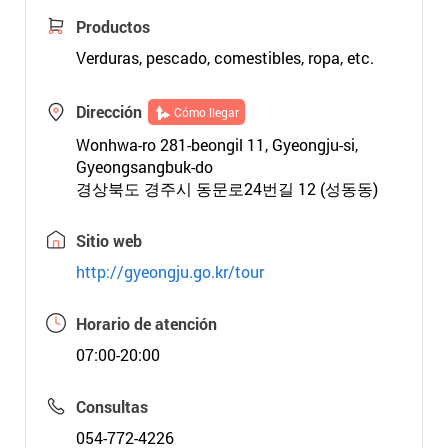
Productos
Verduras, pescado, comestibles, ropa, etc.
Dirección
Cómo llegar
Wonhwa-ro 281-beongil 11, Gyeongju-si,
Gyeongsangbuk-do
경상북도 경주시 동문로24번길 12 (성동동)
Sitio web
http://gyeongju.go.kr/tour
Horario de atención
07:00-20:00
Consultas
054-772-4226