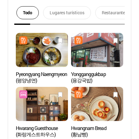
Todo
Lugares turísticos
Restaurantes
Pyeongyang Naengmyeon
Yongganggukbap
Tumb
(평양냉면)
(용강국밥)
(금관
Hwarang Guesthouse
Hwangnam Bread
Áreas 
(화랑게스트하우스)
(황남빵)
Gyeon