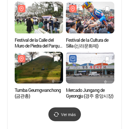
(경주
[Patri
Human
Festival de la Calle del
Festival de la Cultura de
Tumb
Muro de Piedra del Parque
Silla (신라문화제)
(Parq
Daereungwon en Gyeongju
(천마
(경주 대릉원돌담길 축제)
Tumba Geumgwanchong
Mercado Jungang de
Observ
(금관총)
Gyeongju (경주 중앙시장)
Cheom
Gyeo
Ver más