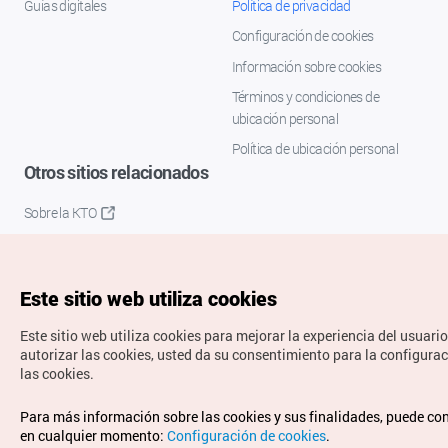
Guías digitales
Política de privacidad
Configuración de cookies
Información sobre cookies
Términos y condiciones de
ubicación personal
Política de ubicación personal
Otros sitios relacionados
Sobre la KTO
K-Mice
Este sitio web utiliza cookies
Este sitio web utiliza cookies para mejorar la experiencia del usuario
autorizar las cookies, usted da su consentimiento para la configura
las cookies.
Copyrights © Organización de Turismo de Corea. Todos los
Para más información sobre las cookies y sus finalidades, puede co
derechos reservados.
en cualquier momento:
Configuración de cookies
.