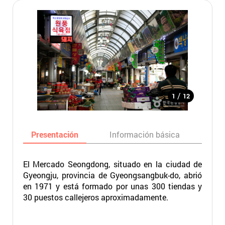
/
1
12
Presentación
Información básica
Ma
El Mercado Seongdong, situado en la ciudad de
Gyeongju, provincia de Gyeongsangbuk-do, abrió
en 1971 y está formado por unas 300 tiendas y
30 puestos callejeros aproximadamente.