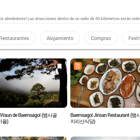
s alrededores! Las atracciones dentro de un radio de 50 kilómetros están ord
Restaurantes
Alojamiento
Compras
Festi
a Waun de Baemsagol (뱀사골
Baemsagol Jirisan Restaurant (
마을)
지리산식당)