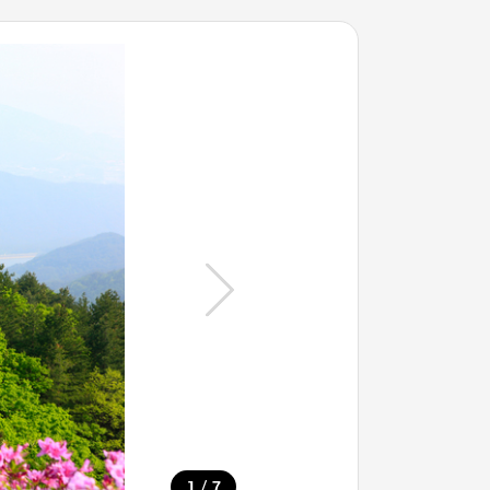
/
1
7