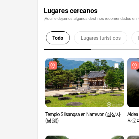
Lugares cercanos
¡Aquí le dejamos algunos destinos recomendados en lo
Todo
Lugares turísticos
Templo Silsangsa en Namwon (실상사
Alde
(남원))
와운