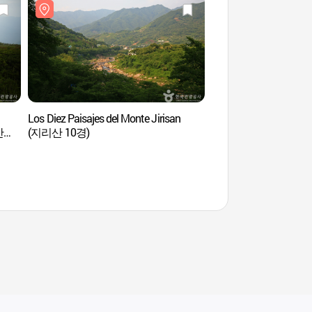
Los Diez Paisajes del Monte Jirisan
Valle Guryong (구룡
산
(지리산 10경)