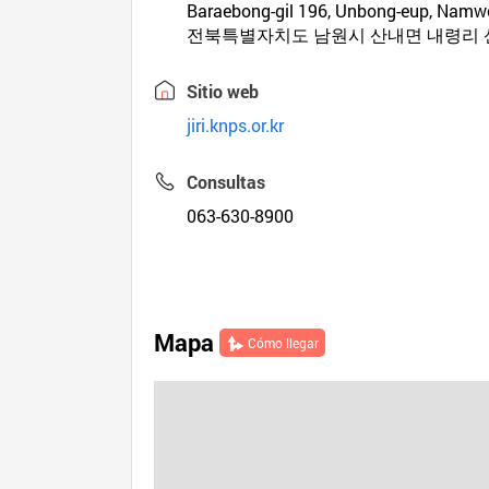
Baraebong-gil 196, Unbong-eup, Namwo
전북특별자치도 남원시 산내면 내령리 산
Sitio web
jiri.knps.or.kr
Consultas
063-630-8900
Mapa
Cómo llegar