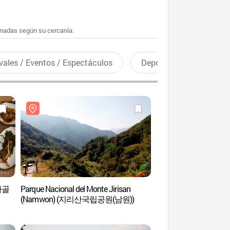
enadas según su cercanía.
vales / Eventos / Espectáculos
Deportes recreativos
뱀사골
Parque Nacional del Monte Jirisan
Templo Silsangsa 
(Namwon) (지리산국립공원(남원))
(남원))