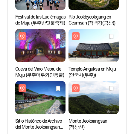
Festival de las Luciérnagas
Río Jeokbyeokgang en
Cueva 
de Muju (무주반딧불축제)
Geumsan (적벽강(금산))
Muj
Cueva del Vino Meoru de
Templo Anguksa en Muju
Sitio 
Muju (무주머루와인동굴)
(안국사(무주))
del M
(적상
Sitio Histórico de Archivo
Monte Jeoksangsan
Templ
del Monte Jeoksangsan
(적상산)
(적상산사고지)