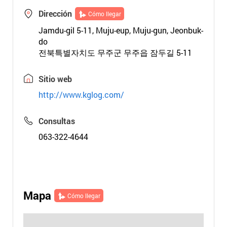
Dirección
Cómo llegar
Jamdu-gil 5-11, Muju-eup, Muju-gun, Jeonbuk-
do
전북특별자치도 무주군 무주읍 잠두길 5-11
Sitio web
http://www.kglog.com/
Consultas
063-322-4644
Mapa
Cómo llegar