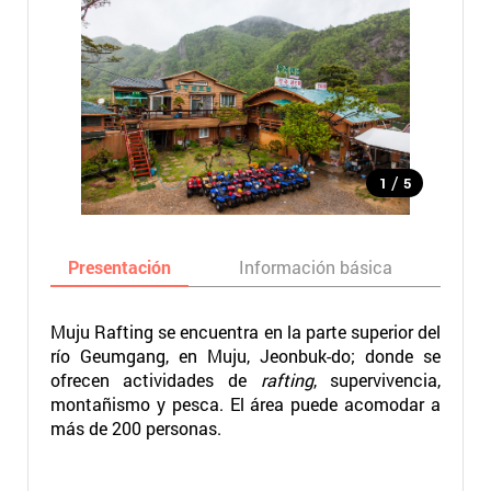
/
1
5
Presentación
Información básica
Ma
Muju Rafting se encuentra en la parte superior del
río Geumgang, en Muju, Jeonbuk-do; donde se
ofrecen actividades de
rafting
, supervivencia,
montañismo y pesca. El área puede acomodar a
más de 200 personas.