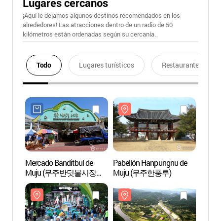
Lugares cercanos
¡Aquí le dejamos algunos destinos recomendados en los
alrededores! Las atracciones dentro de un radio de 50
kilómetros están ordenadas según su cercanía.
Todo
Lugares turísticos
Restaurantes
Mercado Banditbul de
Pabellón Hanpungnu de
Pabel
Muju (무주반딧불시장
Muju (무주한풍루)
Muju
(무주반딧불장터) (1, 6일))