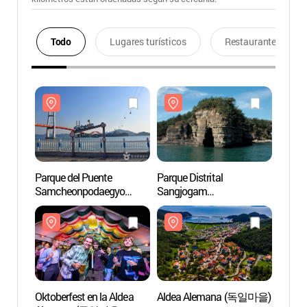
Todo
Lugares turísticos
Restaurantes
Parque del Puente
Parque Distrital
Parque
Samcheonpodaegyo
Sangjogam
Samc
(삼천포대교공원)
(상족암군립공원)
(삼천
Oktoberfest en la Aldea
Aldea Alemana (독일마을)
Alde