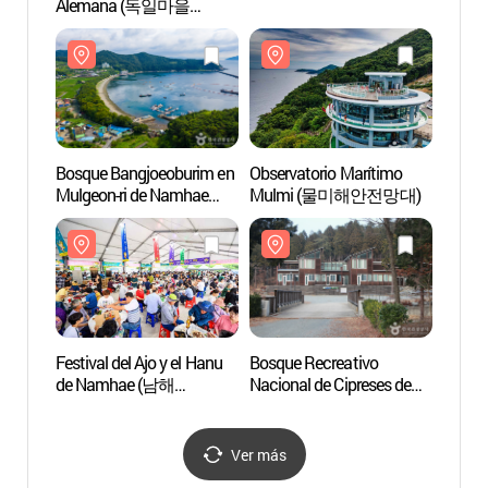
Alemana (독일마을
맥주축제)
Bosque Bangjoeoburim en
Observatorio Marítimo
Observ
Mulgeon-ri de Namhae
Mulmi (물미해안전망대)
Mul
(남해 물건리 방조어부림)
Festival del Ajo y el Hanu
Bosque Recreativo
Aldea
de Namhae (남해
Nacional de Cipreses de
(미국
마늘한우축제)
Namhae (국립
남해편백자연휴양림)
Ver más