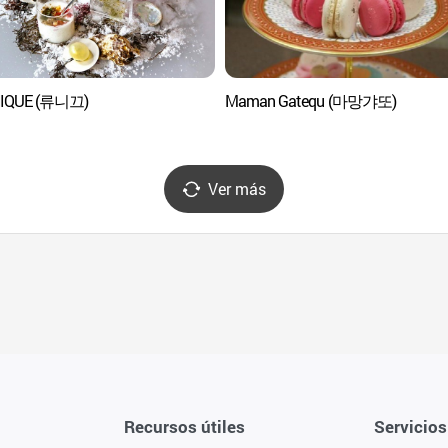
IQUE (류니끄)
Maman Gatequ (마망갸또)
Ver más
Recursos útiles
Servicios