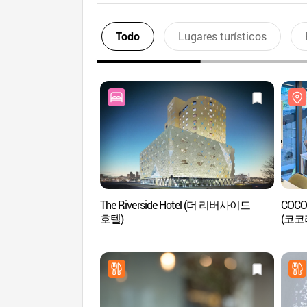
Todo
Lugares turísticos
The Riverside Hotel (더 리버사이드
COCOR
호텔)
(코코