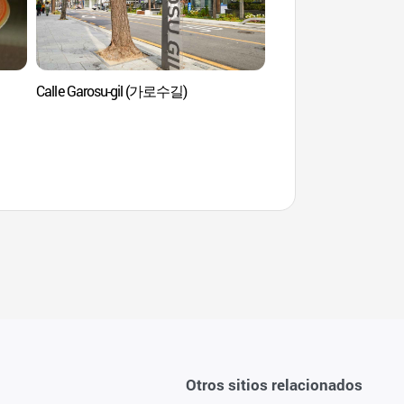
Calle Garosu-gil (가로수길)
Seoul Wave Art Cente
(서울웨이브아트센터
Otros sitios relacionados