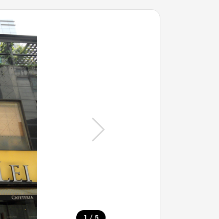
/
1
5