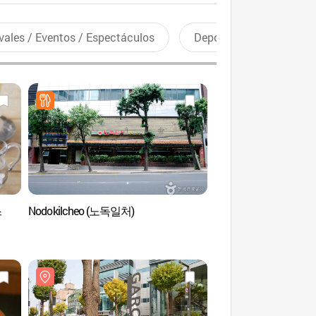
vales / Eventos / Espectáculos
Deportes recreativos
스
Nodokilcheo (노독일처)
COCORY Color (Sucur
(코코리색채연구소(강