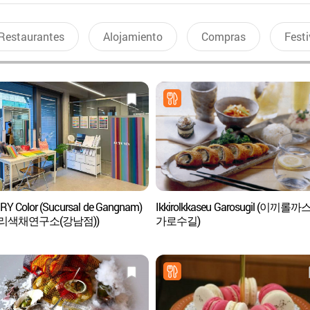
Restaurantes
Alojamiento
Compras
Festi
Y Color (Sucursal de Gangnam)
Ikkirolkkaseu Garosugil (이끼롤까
리색채연구소(강남점))
가로수길)