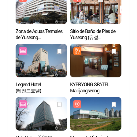
Zona de Aguas Termales
Sitio de Baño de Pies de
Museo 
de Yuseong
Yuseong (유성
Daej
(유성온천지구)
족욕체험장)
Legend Hotel
KYERYONG SPATEL
Observ
(레전드호텔)
Mallijangseong
(대전
(계룡스파텔 만리장성)