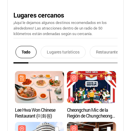
Lugares cercanos
¡Aquí le dejamos algunos destinos recomendados en los
alrededores! Las atracciones dentro de un radio de 50
kilómetros están ordenadas según su cercanía.
Todo
Lugares turísticos
Restaurantes
Lee Hwa Won Chinese
Cheongchun Mic de la
Zona 
Restaurant (이화원)
Región de Chungcheong
de Yu
(문화가 있는 날
(유성
청춘마이크 충청권)