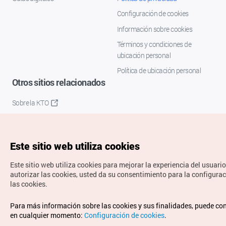
Configuración de cookies
Información sobre cookies
Términos y condiciones de
ubicación personal
Política de ubicación personal
Otros sitios relacionados
Sobre la KTO
K-Mice
Este sitio web utiliza cookies
Este sitio web utiliza cookies para mejorar la experiencia del usuario
autorizar las cookies, usted da su consentimiento para la configura
las cookies.
Copyrights © Organización de Turismo de Corea. Todos los
Para más información sobre las cookies y sus finalidades, puede co
derechos reservados.
en cualquier momento:
Configuración de cookies
.
Para informes de errores y cuestiones relacionadas con el