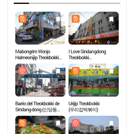
Mabongrim Wonjo
I Love Sindangdong
Barrio
Halmeonijip Tteokbokki
Tteokbokki
Sind
(마복림원조할머니집떡
(아이러브신당동떡볶이)
떡볶이
볶이)
Barrio del Tteokbokki de
Urijip Tteokbokki
Puert
Sindang-dong (신당동
(우리집떡볶이)
(광희
떡볶이 골목)