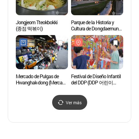
Jongjeom Tteokbokki
Parque de la Historia y
Puert
(종점 떡볶이)
Cultura de Dongdaemun
(Don
(동대문역사문화공원)
Mercado de Pulgas de
Festival de Diseño Infantil
Callej
Hwanghak-dong (Mercado
del DDP (DDP 어린이
Cerdo
Dokkaebi / Mercado
디자인 페스티벌)
(장충
Manmul) (황학동
벼룩시장 (도깨비시장 /
Ver más
만물시장))