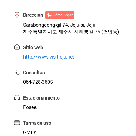
Dirección
Cómo llegar
Sarabongdong-gil 74, Jeju-si, Jeju.
제주특별자치도 제주시 사라봉길 75 (건입동)
Sitio web
http://www.visitjeju.net
Consultas
064-728-3605
Estacionamiento
Posee.
Tarifa de uso
Gratis.