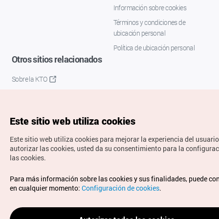
Información sobre cookies
Términos y condiciones de
ubicación personal
Política de ubicación personal
Otros sitios relacionados
Sobre la KTO
K-Mice
Este sitio web utiliza cookies
Este sitio web utiliza cookies para mejorar la experiencia del usuario
autorizar las cookies, usted da su consentimiento para la configura
las cookies.
Copyrights © Organización de Turismo de Corea. Todos los
Para más información sobre las cookies y sus finalidades, puede co
derechos reservados.
en cualquier momento:
Configuración de cookies
.
Para informes de errores y cuestiones relacionadas con el
sitio web, dirija sus consultas al correo
electrónico oficial:
spanish@knto.or.kr