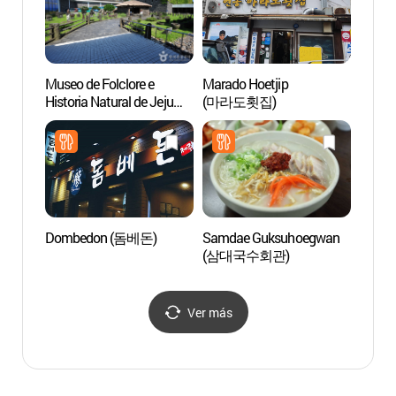
Museo de Folclore e
Marado Hoetjip
Museo
Historia Natural de Jeju
(마라도횟집)
Tapd
(제주특별자치도민속자
뮤지엄
연사박물관)
Dombedon (돔베돈)
Samdae Guksuhoegwan
Museo 
(삼대국수회관)
(제주
Ver más