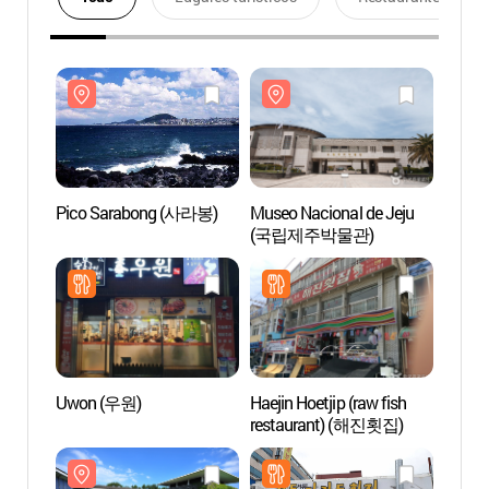
Pico Sarabong (사라봉)
Museo Nacional de Jeju
Pico 
(국립제주박물관)
Uwon (우원)
Haejin Hoetjip (raw fish
Museo 
restaurant) (해진횟집)
Histor
(제
연사박