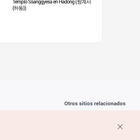
Templo Ssanggyesa en Hadong (쌍계사
Valle Piagol (피아골
(하동))
Otros sitios relacionados
Sobre la KTO
ondiciones del servicio
K-Mice
recuentes
privacidad