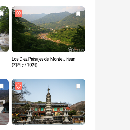
Los Diez Paisajes del Monte Jirisan
Templo Yeongoksa
(지리산 10경)