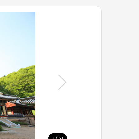
/
1
21