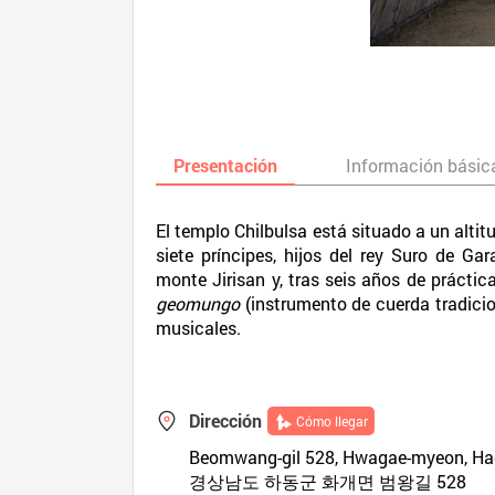
Presentación
Información básic
El templo Chilbulsa está situado a un altit
siete príncipes, hijos del rey Suro de G
monte Jirisan y, tras seis años de práctic
geomungo
(instrumento de cuerda tradici
musicales.
Dirección
Cómo llegar
Beomwang-gil 528, Hwagae-myeon, H
경상남도 하동군 화개면 범왕길 528