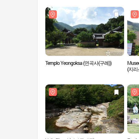
Templo Yeongoksa (연곡사(구례))
Museo 
(지리