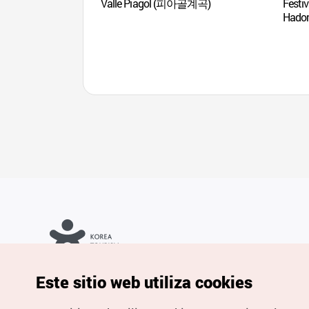
Valle Piagol (피아골계곡)
Festiv
Had
Copyrights © Organización de Turismo de Corea. Todos los
Este sitio web utiliza cookies
derechos reservados.
Para informes de errores y cuestiones relacionadas con el sitio
web, dirija sus consultas al correo
electrónico oficial: