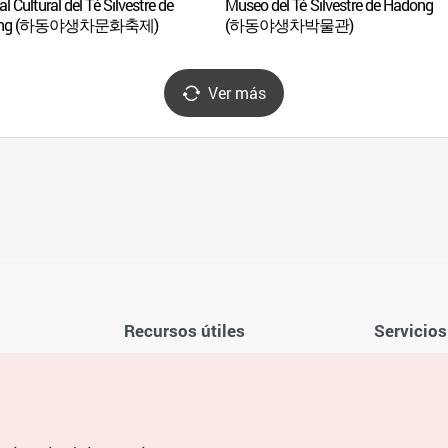
al Cultural del Té Silvestre de
Museo del Té Silvestre de Hadong
ong (하동야생차문화축제)
(하동야생차박물관)
Ver más
Recursos útiles
Servicios
Aplicación móvil de la KTO
Términos y c
Teléfono de asistencia al viajero en
Preguntas f
Corea 1330
Política de 