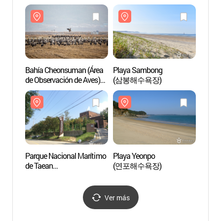
Bahía Cheonsuman (Área
Playa Sambong
Playa
de Observación de Aves)
(삼봉해수욕장)
(삼봉
(천수만(철새도래지))
Parque Nacional Marítimo
Playa Yeonpo
Playa
de Taean
(연포해수욕장)
(연포
(태안해안국립공원)
Ver más