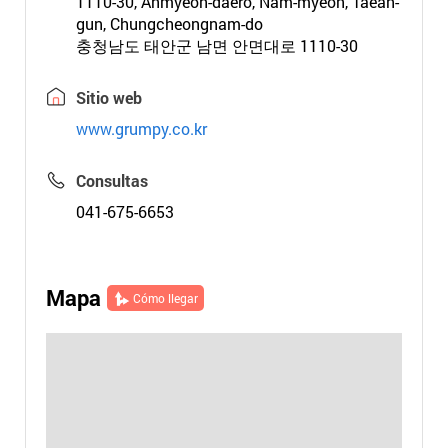
1110-30, Anmyeon-daero, Nam-myeon, Taean-
gun, Chungcheongnam-do
충청남도 태안군 남면 안면대로 1110-30
Sitio web
www.grumpy.co.kr
Consultas
041-675-6653
Mapa
Cómo llegar