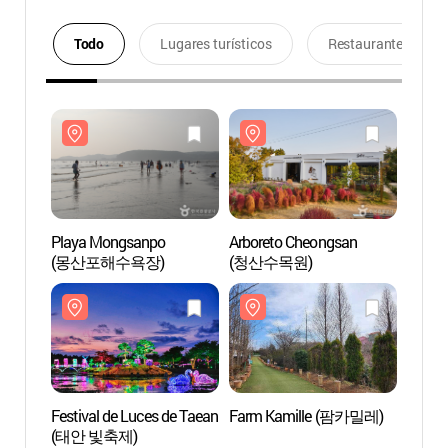
Todo
Lugares turísticos
Restaurantes
Playa Mongsanpo
Arboreto Cheongsan
Playa
(몽산포해수욕장)
(청산수목원)
(몽산
Festival de Luces de Taean
Farm Kamille (팜카밀레)
Farm 
(태안 빛축제)