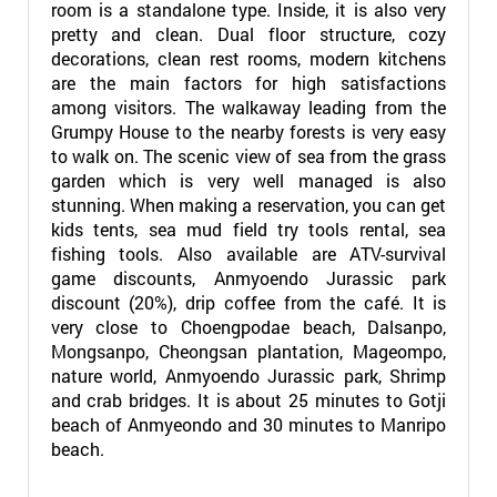
room is a standalone type. Inside, it is also very
pretty and clean. Dual floor structure, cozy
decorations, clean rest rooms, modern kitchens
are the main factors for high satisfactions
among visitors. The walkaway leading from the
Grumpy House to the nearby forests is very easy
to walk on. The scenic view of sea from the grass
garden which is very well managed is also
stunning. When making a reservation, you can get
kids tents, sea mud field try tools rental, sea
fishing tools. Also available are ATV-survival
game discounts, Anmyoendo Jurassic park
discount (20%), drip coffee from the café. It is
very close to Choengpodae beach, Dalsanpo,
Mongsanpo, Cheongsan plantation, Mageompo,
nature world, Anmyoendo Jurassic park, Shrimp
and crab bridges. It is about 25 minutes to Gotji
beach of Anmyeondo and 30 minutes to Manripo
beach.