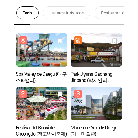
Todo
Lugares turísticos
Restaurantes
Spa Valley de Daegu (대구
Park Jiyun's Gachang
Spa V
스파밸리)
Jinbang (박지연의
스파밸
가창옛날찐빵본점)
Festival del Bansi de
Museo de Arte de Daegu
Comple
Cheongdo (청도반시축제)
(대구미술관)
Estan