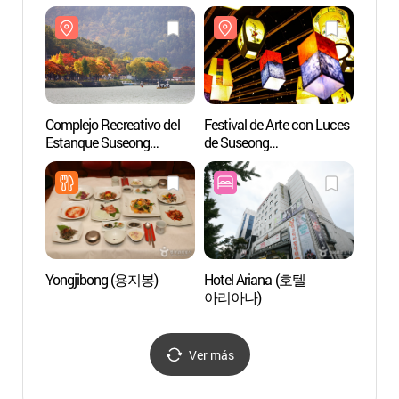
(수성
Complejo Recreativo del
Festival de Arte con Luces
Parque
Estanque Suseong
de Suseong
(공룡
(수성못 유원지)
(수성빛예술제)
Yongjibong (용지봉)
Hotel Ariana (호텔
Parqu
아리아나)
de D
Ver más