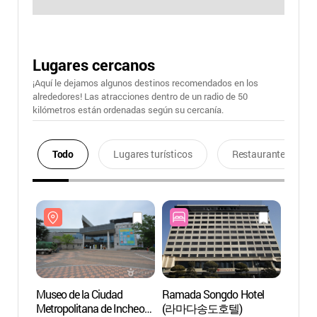
Lugares cercanos
¡Aquí le dejamos algunos destinos recomendados en los
alrededores! Las atracciones dentro de un radio de 50
kilómetros están ordenadas según su cercanía.
Todo
Lugares turísticos
Restaurantes
Museo de la Ciudad
Ramada Songdo Hotel
Museo
Metropolitana de Incheon
(라마다송도호텔)
Metrop