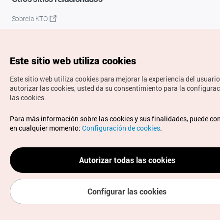
Sobre la KTO
K-Mice
Este sitio web utiliza cookies
Este sitio web utiliza cookies para mejorar la experiencia del usuario
autorizar las cookies, usted da su consentimiento para la configura
las cookies.
Copyrights © Organización de Turismo de Corea. Todos los
Para más información sobre las cookies y sus finalidades, puede co
derechos reservados.
en cualquier momento:
Configuración de cookies
.
Para informes de errores y cuestiones relacionadas con el
sitio web, dirija sus consultas al correo
electrónico oficial:
spanish@knto.or.kr
Autorizar todas las cookies
Configurar las cookies