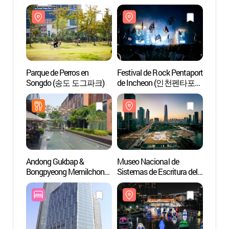
(인천광역시립박물관)
(인천
Parque de Perros en
Festival de Rock Pentaport
Museo
Songdo (송도 도그파크)
de Incheon (인천펜타포트
Sistem
락 페스티벌)
Mund
(국립
Andong Gukbap &
Museo Nacional de
Songd
Bongpyeong Memilchon
Sistemas de Escritura del
(송도
(안동국밥&봉평메밀촌)
Mundo
(국립세계문자박물관)