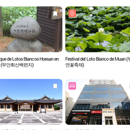
que de Lotos Blancos Hoesan en
Festival del Loto Blanco de Muan
n (무안회산백련지)
연꽃축제)