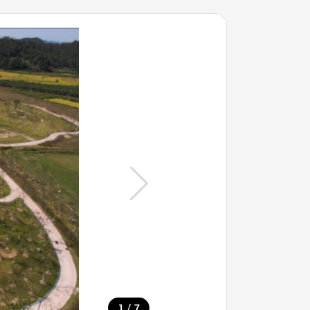
/
1
7