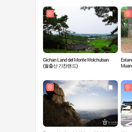
Gichan Land del Monte Wolchulsan
Estan
(월출산 기찬랜드)
Mua