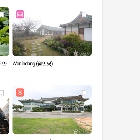
 (무안
Worlindang (월인당)
Gichan Land del Mon
(월출산 기찬랜드)