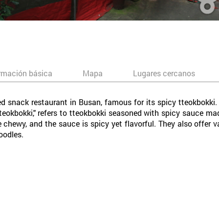
rmación básica
Mapa
Lugares cercanos
snack restaurant in Busan, famous for its spicy tteokbokki. It
eokbokki," refers to tteokbokki seasoned with spicy sauce made
re chewy, and the sauce is spicy yet flavorful. They also offer 
oodles.