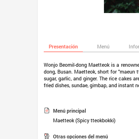
Presentación
Menú
Info
Wonjo Beomil-dong Maetteok is a renowned 
dong, Busan. Maetteok, short for "maeun tt
sugar, garlic, and ginger. The rice cakes a
fried dishes, sundae, gimbap, and instant n
Menú principal
Maetteok (Spicy tteokbokki)
Otras opciones del menú