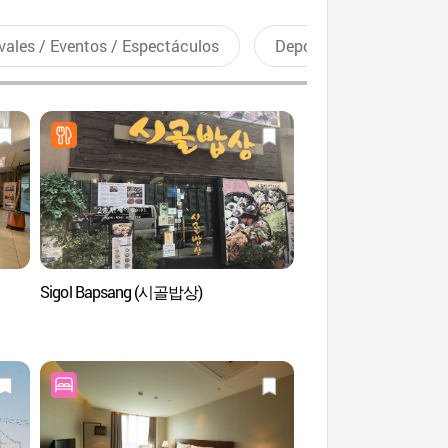
vales / Eventos / Espectáculos
Deportes recreativos
Sigol Bapsang (시골밥상)
Salón Municipal de B
(부산시민회관)