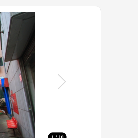
/
1
10