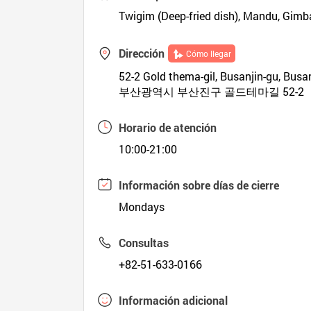
Twigim (Deep-fried dish), Mandu, Gim
Dirección
Cómo llegar
52-2 Gold thema-gil, Busanjin-gu, Busa
부산광역시 부산진구 골드테마길 52-2
Horario de atención
10:00-21:00
Información sobre días de cierre
Mondays
Consultas
+82-51-633-0166
Información adicional