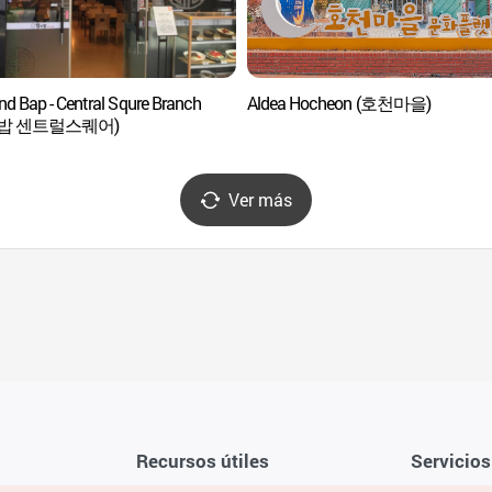
nd Bap - Central Squre Branch
Aldea Hocheon (호천마을)
밥 센트럴스퀘어)
Ver más
Recursos útiles
Servicios