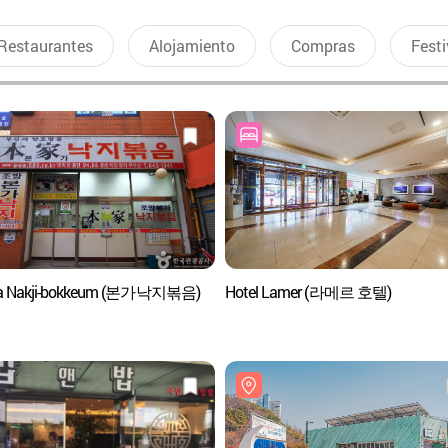
Restaurantes
Alojamiento
Compras
Festi
a Nakji-bokkeum (본가낙지볶음)
Hotel Lamer (라메르 호텔)