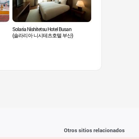
Solaria Nishitetsu Hotel Busan
Casino Seven Luck de
(솔라리아 니시테츠호텔 부산)
(세븐럭카지노(부산롯
Otros sitios relacionados