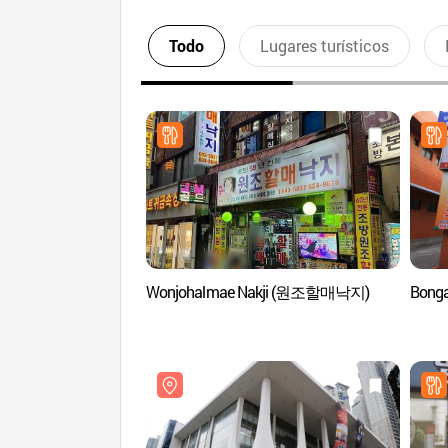
Todo
Lugares turísticos
Wonjohalmae Nakji (원조할매낙지)
Bong